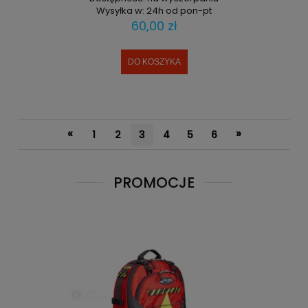
Wysyłka w:
24h od pon-pt
60,00 zł
DO KOSZYKA
«
»
1
2
3
4
5
6
PROMOCJE