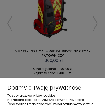
DIMATEX VERTICAL - WIELOFUNKCYJNY PLECAK
RATOWNICZY
1 360,00 zł
Cena regularna:
1 700,00 zł
Najniższa cena:
1 700,00 zł
DO KOSZYKA
Dbamy o Twoją prywatność
Ta strona używa plików cookies.
Niezbędne cookies są zawsze aktywne. Pozostałe
(analityczne i marketingowe) wykorzystujemy wyłącznie
POMOC