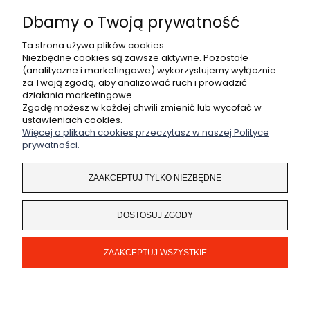
DO KOSZYKA
Dbamy o Twoją prywatność
Ta strona używa plików cookies.
Niezbędne cookies są zawsze aktywne. Pozostałe
(analityczne i marketingowe) wykorzystujemy wyłącznie
POMOC
za Twoją zgodą, aby analizować ruch i prowadzić
działania marketingowe.
MOJE KONTO
Zgodę możesz w każdej chwili zmienić lub wycofać w
ustawieniach cookies.
Więcej o plikach cookies przeczytasz w naszej Polityce
PŁATNOŚCI I DOSTAWA
prywatności.
INFORMACJE
ZAAKCEPTUJ TYLKO NIEZBĘDNE
O NAS
DOSTOSUJ ZGODY
ZAAKCEPTUJ WSZYSTKIE
Coded by
legendary.pl
POKAŻ PEŁNĄ WERSJĘ STRONY