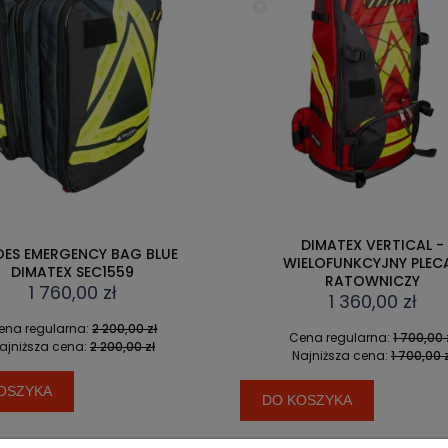
DIMATEX VERTICAL -
ERGENCY BAG BLUE
WIELOFUNKCYJNY PLECAK
TEX SEC1559
RATOWNICZY
760,00 zł
1 360,00 zł
ularna:
2 200,00 zł
Cena regularna:
1 700,00 zł
a cena:
2 200,00 zł
Najniższa cena:
1 700,00 zł
A
DO KOSZYKA