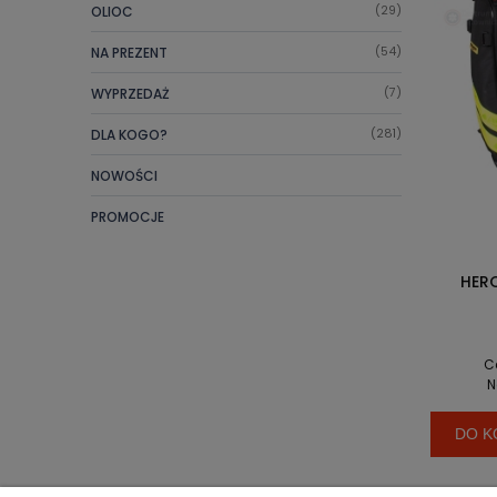
OLIOC
(29)
NA PREZENT
(54)
WYPRZEDAŻ
(7)
DLA KOGO?
(281)
NOWOŚCI
PROMOCJE
HEROES EM
DIMA
1 
Cena reg
Najniższ
DO KOSZYK