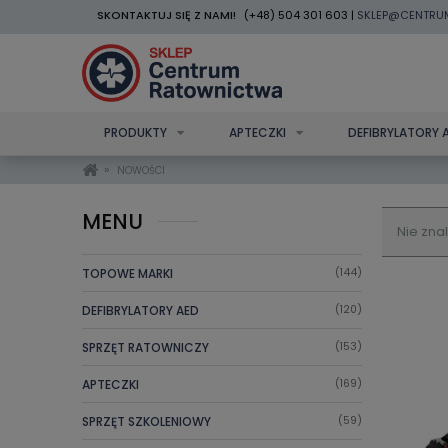
SKONTAKTUJ SIĘ Z NAMI!
(+48) 504 301 603 |
SKLEP@CENTRU
PRODUKTY
APTECZKI
DEFIBRYLATORY 
»
NOWOŚCI
MENU
Nie zna
TOPOWE MARKI
(144)
DEFIBRYLATORY AED
(120)
SPRZĘT RATOWNICZY
(153)
APTECZKI
(169)
SPRZĘT SZKOLENIOWY
(59)