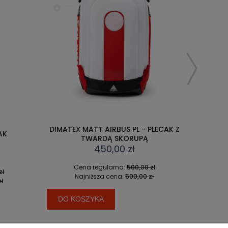
DIMATEX MATT AIRBUS PL - PLECAK Z
DIMATEX MATT
TWARDĄ SKORUPĄ
TWA
450,00 zł
4
Cena regularna:
500,00 zł
Cena re
Najniższa cena:
500,00 zł
Najniżs
DO KOSZYKA
DO KOSZY