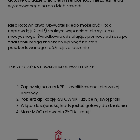
gotowe do udzielania pierwszej pomocy, niezależnie od
wykonywanego na co dzień zawodu.
Idea Ratownictwa Obywatelskiego może być (i tak
naprawdę już jest!) realnym wsparciem dla systemu
medycznego. Świadkowie udzielający pomocy od razu po
zdarzeniu mogą znacząco wpłynąć na stan
poszkodowanego i późniejsze leczenie.
JAK ZOSTAĆ RATOWNIKIEM OBYWATELSKIM?
Zapisz się na kurs KPP - kwalifikowanej pierwszej
pomocy
Pobierz aplikację RATOWNIK i uzupełnij swój profil
Włącz dostępność, kiedy jesteś gotowy do działania
Masz MOC ratowania ŻYCIA - ratuj!