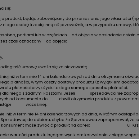
a się:
e produkt, będąc zobowiązany do przeniesienia jego własności (np
niego osobę trzecią inną niż przewoźnik, a w przypadku umowy, któ
sobno, partiami lub w częściach – od objęcia w posiadanie ostatniego
zez czas oznaczony – od objęcia
y.
 odległość umowę uważa się za niezawartą.
źniej niż w terminie 14 dni kalendarzowych od dnia otrzymania o
niego płatności, w tym koszty dostawy produktu (z wyjątkiem d
zwrotu płatności przy użyciu takiego samego sposobu płatności, 
że się dla niego z żadnymi kosztami. Jeżeli sprzedawca nie zapro
manych od konsumenta do chwili otrzymania produktu z powrotem 
ie nastąpi wcześniej.
niej niż w terminie 14 dni kalendarzowych od dnia, w którym od
ez Sprzedawcę do odbioru, chyba że Sprzedawca zaproponował, ż
ływem. Konsument może zwrócić produkt na adres: ul. Krzyw
zenie wartości produktu będące wynikiem korzystania z niego w s