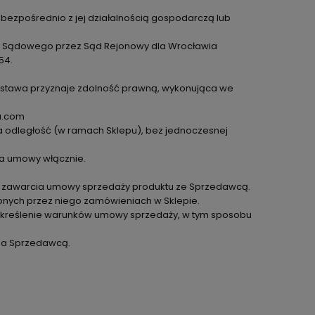
bezpośrednio z jej działalnością gospodarczą lub
tru Sądowego przez Sąd Rejonowy dla Wrocławia
54.
 ustawa przyznaje zdolność prawną, wykonująca we
a.com
odległość (w ramach Sklepu), bez jednoczesnej
ia umowy włącznie.
o zawarcia umowy sprzedaży produktu ze Sprzedawcą.
ożonych przez niego zamówieniach w Sklepie.
 określenie warunków umowy sprzedaży, w tym sposobu
 a Sprzedawcą.