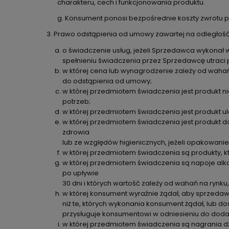
charakteru, cech i funkcjonowania produktu.
g. Konsument ponosi bezpośrednie koszty zwrotu p
3. Prawo odstąpienia od umowy zawartej na odległość
o świadczenie usług, jeżeli Sprzedawca wykonał 
spełnieniu świadczenia przez Sprzedawcę utraci
w której cena lub wynagrodzenie zależy od wahań
do odstąpienia od umowy;
w której przedmiotem świadczenia jest produkt 
potrzeb;
w której przedmiotem świadczenia jest produkt ul
w której przedmiotem świadczenia jest produkt
zdrowia
lub ze względów higienicznych, jeżeli opakowanie
w której przedmiotem świadczenia są produkty, kt
w której przedmiotem świadczenia są napoje alk
po upływie
30 dni i których wartość zależy od wahań na rynku
w której konsument wyraźnie żądał, aby sprzedaw
niż te, których wykonania konsument żądał, lub 
przysługuje konsumentowi w odniesieniu do doda
w której przedmiotem świadczenia są nagrania 