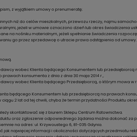
opism, z wyjątkiem umowy o prenumeratę;
 innych niż do celów mieszkalnych, przewozu rzeczy, najmu samocho
ralnymi, jeżeli w umowie oznaczono dzień lub okres świadczenia usł
pisane na nośniku materialnym, jeżeli spełnianie świadczenia rozpo
owaniu go przez sprzedawcę o utracie prawa odstąpienia od umowy.
umową.
edawcy wobec Klienta będącego Konsumentem lub przedsiębiorcą n
 prawach konsumenta z dnia z dnia 30 maja 2014 r.,
awcy wobec Klienta będącego Przedsiębiorcą, o którym mowa w rozdzi
ienta będącego Konsumentem lub przedsiębiorcą na prawach konsum
w ciągu 2 lat od tej chwili, chyba że termin przydatności Produktu o
ależy skontaktować się z biurem Sklepu Centrum Ratownictwa.
uktu oraz zgłoszenie odpowiedniego żądania można dokonać za po
emnie na adres: ul. Krzywoustego 6, 81-035 Gdynia.
k najwięcej informacji i okoliczności dotyczących przedmiotu rekla
dane informacje znacznie ułatwią i przyspieszą rozpatrzenie rekla