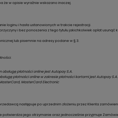
a że w opisie wyraźnie wskazano inaczej.
e loginu i hasła ustanowionych w trakcie rejestracji.
 przyczyny i bez ponoszenia z tego tytułu jakichkolwiek opłat usuną
nicznej lub pisemnie na adresy podane w § 3.
tności:
bsługę płatności online jest Autopay S.A.
cym obsługę płatności online w zakresie płatnośc
o, MasterCard, MasterCard Electronic
przedawcą następuje po uprzednim złożeniu przez Klienta zamówie
 potwierdza jego otrzymanie oraz jednocześnie przyjmuje Zamówieni