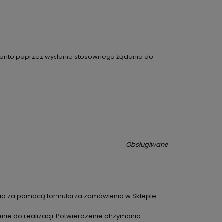
ć konto poprzez wysłanie stosownego żądania do
i kartami jest Autopay S.A.
Obsługiwane
nia za pomocą formularza zamówienia w Sklepie
e do realizacji. Potwierdzenie otrzymania