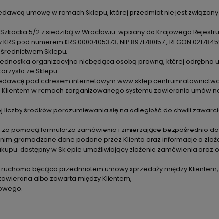
dawcą umowę w ramach Sklepu, której przedmiot nie jest związany 
ul. Szkocka 5/2 z siedzibą w Wrocławiu wpisany do Krajowego Rejes
y KRS pod numerem KRS 0000405373, NIP 8971780157 , REGON 0217845
ośrednictwem Sklepu.
i jednostka organizacyjna niebędąca osobą prawną, której odrębna
orzysta ze Sklepu.
przedawcę pod adresem internetowym www.sklep.centrumratownictw
 Klientem w ramach zorganizowanego systemu zawierania umów na 
j liczby środków porozumiewania się na odległość do chwili zawarc
ne za pomocą formularza zamówienia i zmierzające bezpośrednio d
Są w nim gromadzone dane podane przez Klienta oraz informacje o zł
zakupu dostępny w Sklepie umożliwiający złożenie zamówienia oraz
cz ruchoma będąca przedmiotem umowy sprzedaży między Klientem,
awierana albo zawarta między Klientem,
towego.