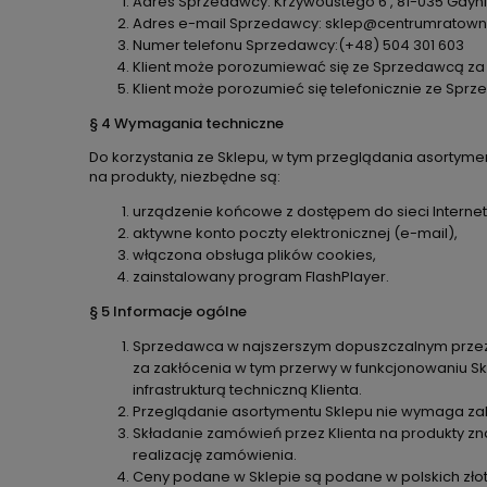
Adres Sprzedawcy: Krzywoustego 6 , 81-035 Gdyn
Adres e-mail Sprzedawcy: sklep@centrumratow
Numer telefonu Sprzedawcy:(+48) 504 301 603
Klient może porozumiewać się ze Sprzedawcą za
Klient może porozumieć się telefonicznie ze Spr
§ 4 Wymagania techniczne
Do korzystania ze Sklepu, w tym przeglądania asortym
na produkty, niezbędne są:
urządzenie końcowe z dostępem do sieci Internet
aktywne konto poczty elektronicznej (e-mail),
włączona obsługa plików cookies,
zainstalowany program FlashPlayer.
§ 5 Informacje ogólne
Sprzedawca w najszerszym dopuszczalnym przez 
za zakłócenia w tym przerwy w funkcjonowaniu S
infrastrukturą techniczną Klienta.
Przeglądanie asortymentu Sklepu nie wymaga zak
Składanie zamówień przez Klienta na produkty z
realizację zamówienia.
Ceny podane w Sklepie są podane w polskich złoty