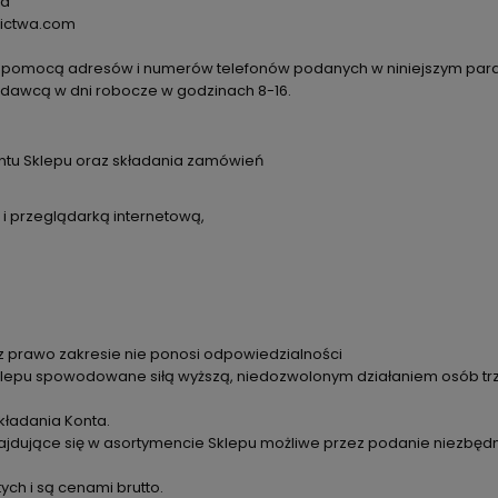
ia
nictwa.com
 pomocą adresów i numerów telefonów podanych w niniejszym para
zedawcą w dni robocze w godzinach 8-16.
entu Sklepu oraz składania zamówień
 i przeglądarką internetową,
prawo zakresie nie ponosi odpowiedzialności
klepu spowodowane siłą wyższą, niedozwolonym działaniem osób trz
ładania Konta.
najdujące się w asortymencie Sklepu możliwe przez podanie niezb
ch i są cenami brutto.