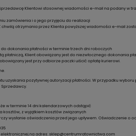
z Sprzedawcę Klientowi stosownej wiadomości e-mail na podany w tr
 zamówienia i o jego przyjęciu do realizacji
 chwilą otrzymania przez Klienta powyższej wiadomości e-mail zos
 do dokonania płatności w terminie trzech dni roboczych
rtą płatniczą, Klient obowiązany jest do niezwłocznego dokonania pł
bowiązany jest przy odbiorze paczki uiścić opłatę kurierowi.
ne.
tu uzyskania pozytywnej autoryzacji płatności. W przypadku wyboru 
o Sprzedawcy.
że w terminie 14 dni kalendarzowych odstąpić
a kosztów, z wyjątkiem kosztów związanych
rczy wysłanie oświadczenia przed jego upływem. Oświadczenie o od
035
y elektronicznej na adres: sklep@centrumratownictwa.com