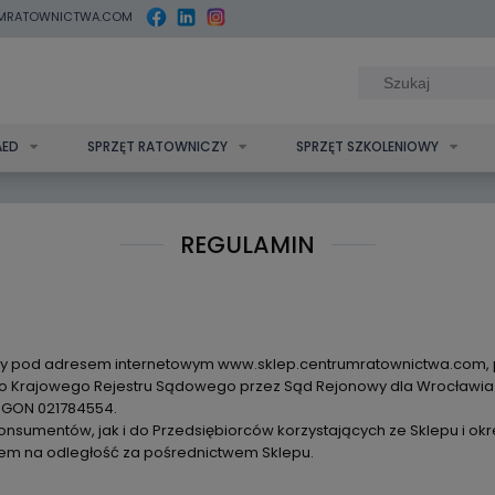
MRATOWNICTWA.COM
AED
SPRZĘT RATOWNICZY
SPRZĘT SZKOLENIOWY
REGULAMIN
y pod adresem internetowym www.sklep.centrumratownictwa.com, pr
 do Krajowego Rejestru Sądowego przez Sąd Rejonowy dla Wrocławia
EGON 021784554.
onsumentów, jak i do Przedsiębiorców korzystających ze Sklepu i ok
tem na odległość za pośrednictwem Sklepu.