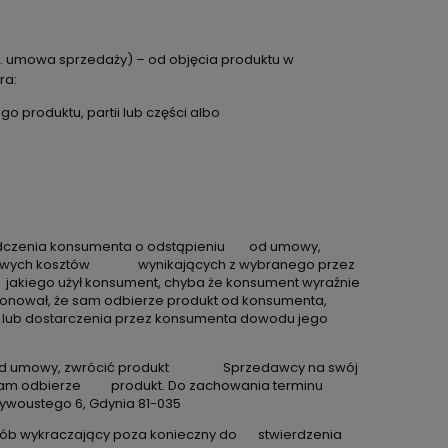
. umowa sprzedaży) – od objęcia produktu w
ra:
 produktu, partii lub części albo
świadczenia konsumenta o odstąpieniu od umowy,
odatkowych kosztów wynikających z wybranego przez
jakiego użył konsument, chyba że konsument wyraźnie
ponował, że sam odbierze produkt od konsumenta,
lub dostarczenia przez konsumenta dowodu jego
stąpił od umowy, zwrócić produkt Sprzedawcy na swój
e sam odbierze produkt. Do zachowania terminu
oustego 6, Gdynia 81-035
posób wykraczający poza konieczny do stwierdzenia