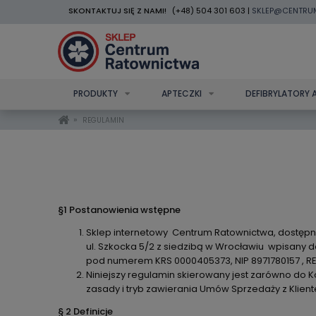
SKONTAKTUJ SIĘ Z NAMI!
(+48) 504 301 603 |
SKLEP@CENTRU
PRODUKTY
APTECZKI
DEFIBRYLATORY 
»
REGULAMIN
§1 Postanowienia wstępne
Sklep internetowy Centrum Ratownictwa, dostępn
ul. Szkocka 5/2 z siedzibą w Wrocławiu wpisany
pod numerem KRS 0000405373, NIP 8971780157 , R
Niniejszy regulamin skierowany jest zarówno do K
zasady i tryb zawierania Umów Sprzedaży z Klien
§ 2 Definicje