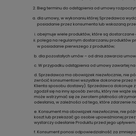
Bieg terminu do odstąpienia od umowy rozpoczyn
dla umowy, w wykonaniu której Sprzedawca wydaj
posiadanie przez konsumenta lub wskazaną przez 
obejmuje wiele produktów, które są dostarczane o
polega na regularnym dostarczaniu produktów pr
w posiadanie pierwszego z produktów;
b. dla pozostałych umów – od dnia zawarcia umow
c. W przypadku odstąpienia od umowy zawartej na
d. Sprzedawca ma obowiązek niezwłocznie, nie pó
zwrócić konsumentowi wszystkie dokonane przez 
Klienta sposobu dostawy). Sprzedawca dokonuje 
zgodził się na inny sposób zwrotu, który nie wią
może wstrzymać się ze zwrotem płatności otrzy
odesłania, w zależności od tego, które zdarzen
e. Konsument ma obowiązek niezwłocznie, nie póź
koszt lub przekazać go osobie upoważnionej prz
wystarczy odesłanie Produktu przed jego up
f. Konsument ponosi odpowiedzialność za zmniejs