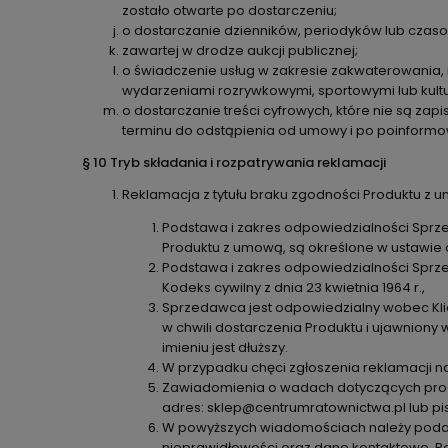
zostało otwarte po dostarczeniu;
o dostarczanie dzienników, periodyków lub czas
zawartej w drodze aukcji publicznej;
o świadczenie usług w zakresie zakwaterowania,
wydarzeniami rozrywkowymi, sportowymi lub kultu
o dostarczanie treści cyfrowych, które nie są za
terminu do odstąpienia od umowy i po poinform
§ 10 Tryb składania i rozpatrywania reklamacji
Reklamacja z tytułu braku zgodności Produktu z 
Podstawa i zakres odpowiedzialności Sprz
Produktu z umową, są określone w ustawie o
Podstawa i zakres odpowiedzialności Sprzed
Kodeks cywilny z dnia 23 kwietnia 1964 r.,
Sprzedawca jest odpowiedzialny wobec Kl
w chwili dostarczenia Produktu i ujawniony 
imieniu jest dłuższy.
W przypadku chęci zgłoszenia reklamacji n
Zawiadomienia o wadach dotyczących prod
adres: sklep@centrumratownictwa.pl lub pis
W powyższych wiadomościach należy podać ja
nieprawidłowości oraz dane kontaktowe. Po