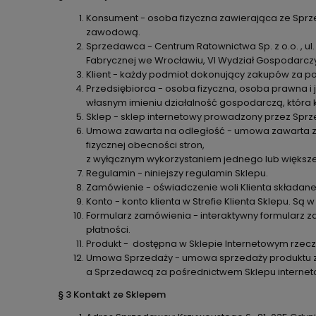
Konsument - osoba fizyczna zawierająca ze Sprze
zawodową.
Sprzedawca - Centrum Ratownictwa Sp. z o.o. , 
Fabrycznej we Wrocławiu, VI Wydział Gospodarcz
Klient - każdy podmiot dokonujący zakupów za p
Przedsiębiorca - osoba fizyczna, osoba prawna 
własnym imieniu działalność gospodarczą, która k
Sklep - sklep internetowy prowadzony przez S
Umowa zawarta na odległość - umowa zawarta z
fizycznej obecności stron,
z wyłącznym wykorzystaniem jednego lub większe
Regulamin - niniejszy regulamin Sklepu.
Zamówienie - oświadczenie woli Klienta składa
Konto - konto klienta w Strefie Klienta Sklepu. 
Formularz zamówienia - interaktywny formularz 
płatności.
Produkt - dostępna w Sklepie Internetowym rze
Umowa Sprzedaży - umowa sprzedaży produktu z
a Sprzedawcą za pośrednictwem Sklepu interne
§ 3 Kontakt ze Sklepem