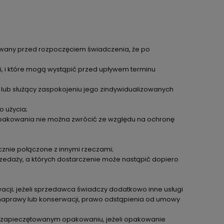
mowany przed rozpoczęciem świadczenia, że po
i, i które mogą wystąpić przed upływem terminu
lub służący zaspokojeniu jego zindywidualizowanych
o użycia;
opakowania nie można zwrócić ze względu na ochronę
cznie połączone z innymi rzeczami;
zedaży, a których dostarczenie może nastąpić dopiero
acji; jeżeli sprzedawca świadczy dodatkowo inne usługi
a naprawy lub konserwacji, prawo odstąpienia od umowy
 zapieczętowanym opakowaniu, jeżeli opakowanie