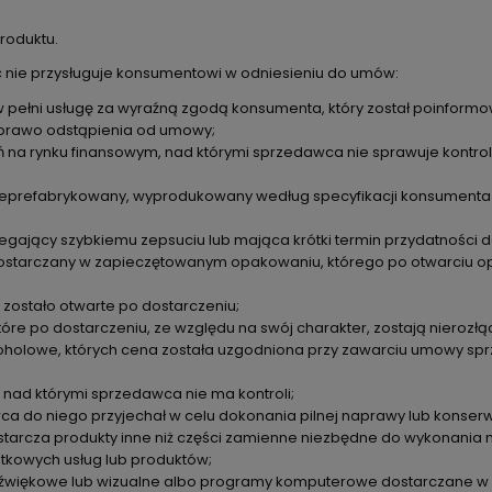
roduktu.
 nie przysługuje konsumentowi w odniesieniu do umów:
w pełni usługę za wyraźną zgodą konsumenta, który został poinfor
 prawo odstąpienia od umowy;
 na rynku finansowym, nad którymi sprzedawca nie sprawuje kontrol
nieprefabrykowany, wyprodukowany według specyfikacji konsumenta 
egający szybkiemu zepsuciu lub mająca krótki termin przydatności d
 dostarczany w zapieczętowanym opakowaniu, którego po otwarciu 
 zostało otwarte po dostarczeniu;
óre po dostarczeniu, ze względu na swój charakter, zostają nierozłą
oholowe, których cena została uzgodniona przy zawarciu umowy spr
, nad którymi sprzedawca nie ma kontroli;
ca do niego przyjechał w celu dokonania pilnej naprawy lub konserw
dostarcza produkty inne niż części zamienne niezbędne do wykonani
tkowych usług lub produktów;
dźwiękowe lub wizualne albo programy komputerowe dostarczane w