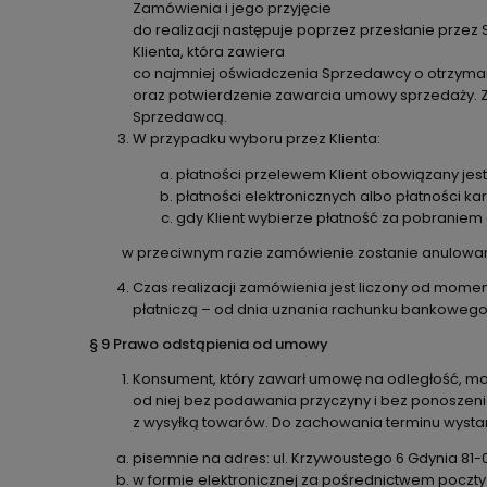
Zamówienia i jego przyjęcie
do realizacji następuje poprzez przesłanie prze
Klienta, która zawiera
co najmniej oświadczenia Sprzedawcy o otrzymaniu
oraz potwierdzenie zawarcia umowy sprzedaży. Z
Sprzedawcą.
W przypadku wyboru przez Klienta:
płatności przelewem Klient obowiązany jest
płatności elektronicznych albo płatności ka
gdy Klient wybierze płatność za pobraniem o
w przeciwnym razie zamówienie zostanie anulowa
Czas realizacji zamówienia jest liczony od momen
płatniczą – od dnia uznania rachunku bankoweg
§ 9 Prawo odstąpienia od umowy
Konsument, który zawarł umowę na odległość, mo
od niej bez podawania przyczyny i bez ponoszeni
z wysyłką towarów. Do zachowania terminu wysta
pisemnie na adres: ul. Krzywoustego 6 Gdynia 81-
w formie elektronicznej za pośrednictwem poczt