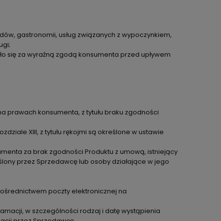
dów, gastronomii, usług związanych z wypoczynkiem,
ugi;
częło się za wyraźną zgodą konsumenta przed upływem
a prawach konsumenta, z tytułu braku zgodności
ale XIII, z tytułu rękojmi są określone w ustawie
enta za brak zgodności Produktu z umową, istniejący
kreślony przez Sprzedawcę lub osoby działające w jego
średnictwem poczty elektronicznej na
macji, w szczególności rodzaj i datę wystąpienia
macji przez Sprzedawcę.