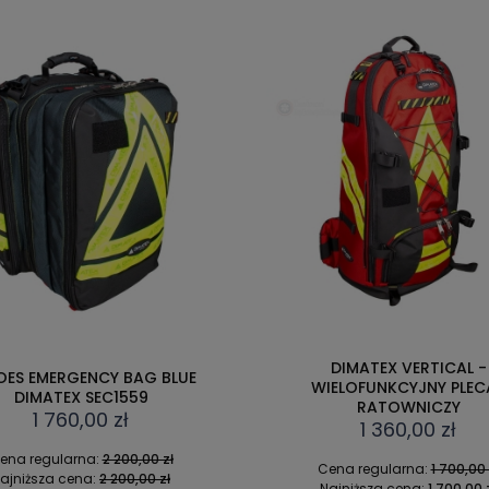
DIMATEX VERTICAL -
DIMATEX MATT AIRBUS PL - P
IELOFUNKCYJNY PLECAK
TWARDĄ SKORUPĄ
RATOWNICZY
450,00 zł
1 360,00 zł
Cena regularna:
500,00 z
ena regularna:
1 700,00 zł
Najniższa cena:
500,00 z
ajniższa cena:
1 700,00 zł