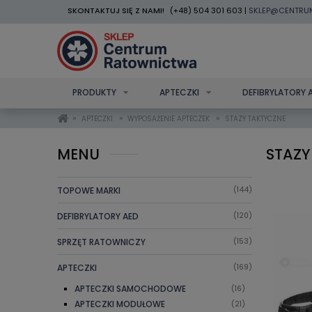
SKONTAKTUJ SIĘ Z NAMI!
(+48) 504 301 603 |
SKLEP@CENTRU
PRODUKTY
APTECZKI
DEFIBRYLATORY 
»
»
»
APTECZKI
WYPOSAŻENIE APTECZEK
STAZY TAKTYCZNE
MENU
STAZY
TOPOWE MARKI
(144)
DEFIBRYLATORY AED
(120)
SPRZĘT RATOWNICZY
(153)
APTECZKI
(169)
APTECZKI SAMOCHODOWE
(16)
APTECZKI MODUŁOWE
(21)