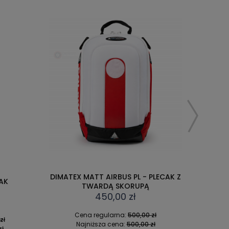
FANTOM
LECAK Z
DIMATEX MATT AIRBUS CR - PLECAK Z
RK
TWARDĄ SKORUPĄ
NAD
450,00 zł
ł
Cena regularna:
500,00 zł
ł
Najniższa cena:
500,00 zł
C