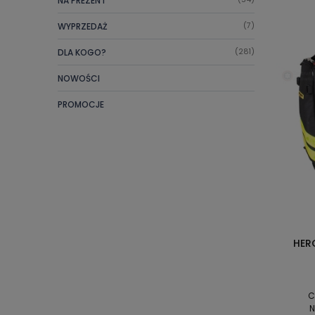
NA PREZENT
WYPRZEDAŻ
(7)
DLA KOGO?
(281)
NOWOŚCI
PROMOCJE
HEROES EMERGENCY BAG BLUE
W
DIMATEX SEC1559
1 760,00 zł
Cena regularna:
2 200,00 zł
C
Najniższa cena:
2 200,00 zł
N