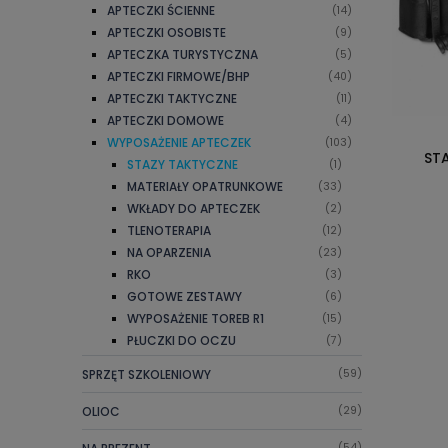
APTECZKI ŚCIENNE
(14)
APTECZKI OSOBISTE
(9)
APTECZKA TURYSTYCZNA
(5)
APTECZKI FIRMOWE/BHP
(40)
APTECZKI TAKTYCZNE
(11)
APTECZKI DOMOWE
(4)
WYPOSAŻENIE APTECZEK
(103)
ST
STAZY TAKTYCZNE
(1)
MATERIAŁY OPATRUNKOWE
(33)
WKŁADY DO APTECZEK
(2)
TLENOTERAPIA
(12)
NA OPARZENIA
(23)
RKO
(3)
GOTOWE ZESTAWY
(6)
WYPOSAŻENIE TOREB R1
(15)
PŁUCZKI DO OCZU
(7)
SPRZĘT SZKOLENIOWY
(59)
OLIOC
(29)
(54)