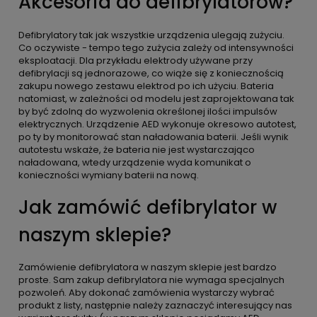
Akcesoria do defibrylatorów?
Defibrylatory tak jak wszystkie urządzenia ulegają zużyciu.
Co oczywiste - tempo tego zużycia zależy od intensywności
eksploatacji. Dla przykładu elektrody używane przy
defibrylacji są jednorazowe, co wiąże się z koniecznością
zakupu nowego zestawu elektrod po ich użyciu. Bateria
natomiast, w zależności od modelu jest zaprojektowana tak
by być zdolną do wyzwolenia określonej ilości impulsów
elektrycznych. Urządzenie AED wykonuje okresowo autotest,
po ty by monitorować stan naładowania baterii. Jeśli wynik
autotestu wskaże, że bateria nie jest wystarczająco
naładowana, wtedy urządzenie wyda komunikat o
konieczności wymiany baterii na nową.
Jak zamówić defibrylator w
naszym sklepie?
Zamówienie defibrylatora w naszym sklepie jest bardzo
proste. Sam zakup defibrylatora nie wymaga specjalnych
pozwoleń. Aby dokonać zamówienia wystarczy wybrać
produkt z listy, następnie należy zaznaczyć interesujący nas