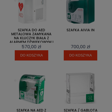
SZAFKA DO AED
SZAFKA AIVIA IN
METALOWA ZAMYKANA
NA KLUCZYK BIAŁA Z
ALARMEM DŹWIĘKOWYM I
570,00 zł
700,00 zł
ŚWIETLNYM
DO KOSZYKA
DO KOSZYKA
SZAFKA NA AED Z
SZAFKA / GABLOTA