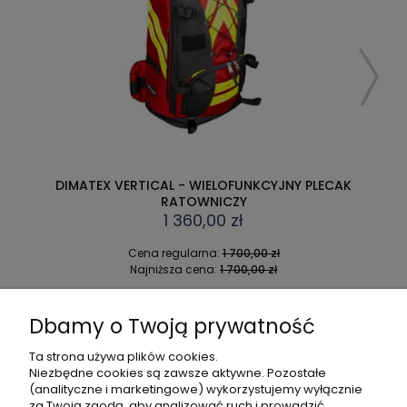
DIMATEX VERTICAL - WIELOFUNKCYJNY PLECAK
RATOWNICZY
1 360,00 zł
Cena regularna:
1 700,00 zł
Najniższa cena:
1 700,00 zł
DO KOSZYKA
Dbamy o Twoją prywatność
Ta strona używa plików cookies.
Niezbędne cookies są zawsze aktywne. Pozostałe
(analityczne i marketingowe) wykorzystujemy wyłącznie
POMOC
za Twoją zgodą, aby analizować ruch i prowadzić