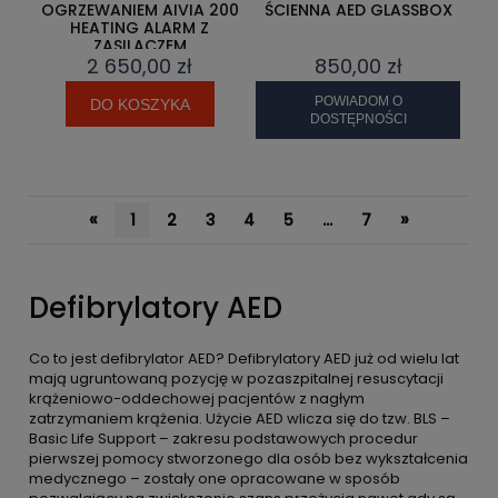
OGRZEWANIEM AIVIA 200
ŚCIENNA AED GLASSBOX
HEATING ALARM Z
ZASILACZEM
2 650,00 zł
850,00 zł
POWIADOM O
DO KOSZYKA
DOSTĘPNOŚCI
«
»
1
2
3
4
5
...
7
Defibrylatory AED
Co to jest defibrylator AED? Defibrylatory AED już od wielu lat
mają ugruntowaną pozycję w pozaszpitalnej resuscytacji
krążeniowo-oddechowej pacjentów z nagłym
zatrzymaniem krążenia. Użycie AED wlicza się do tzw. BLS –
Basic Life Support – zakresu podstawowych procedur
pierwszej pomocy stworzonego dla osób bez wykształcenia
medycznego – zostały one opracowane w sposób