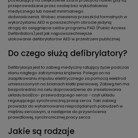
pozwalający na zwiększenie szans przeżycia nawet gdy są
przeprowadzane przez osobę bez wykształcenia
medycznego lub nawet minimalnego
doświadczenia. Wobec zniesienia przeszkód formalnych w
wykorzystaniu AED w powszechnym obrocie jedyną
drogą do osiągnięcia celów programu PAD (Public Access
Defibrillators) jest jak najpowszechniejsze
ulokowanie defibrylatorów AED w przestrzeni publicznej.
Do czego służą defibrylatory?
Defibrylacja jest to zabieg medyczny ratujący życie podczas
stanu nagłego zatrzymania krążenia. Polega on na
zaaplikowaniu impulsu elektrycznego za pomocą elektrod
umieszczonych na ścianach klatki piersiowej. Zabieg ten ma
bezpośrednio na celu doprowadzenie do zresetowania
układu bodźco- przewodzącego serca - czyli układu
regulującego synchroniczną pracę serca. Taki zabieg
prowadzi do wyhamowania niepożądanych pobudzeń w
mięśniu sercowym, a następnie do przywrócenia
prawidłowej, synchronicznej pracy serca.
Jakie są rodzaje