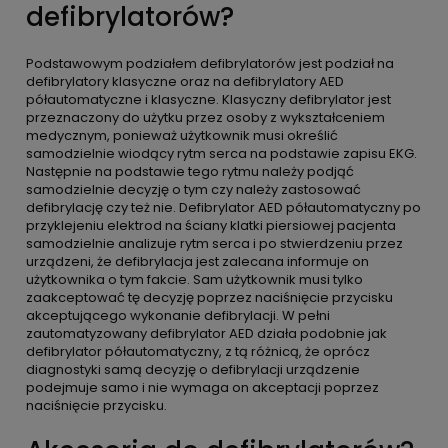
defibrylatorów?
Podstawowym podziałem defibrylatorów jest podział na
defibrylatory klasyczne oraz na defibrylatory AED
półautomatyczne i klasyczne. Klasyczny defibrylator jest
przeznaczony do użytku przez osoby z wykształceniem
medycznym, ponieważ użytkownik musi określić
samodzielnie wiodący rytm serca na podstawie zapisu EKG.
Następnie na podstawie tego rytmu należy podjąć
samodzielnie decyzję o tym czy należy zastosować
defibrylację czy też nie. Defibrylator AED półautomatyczny po
przyklejeniu elektrod na ściany klatki piersiowej pacjenta
samodzielnie analizuje rytm serca i po stwierdzeniu przez
urządzeni, że defibrylacja jest zalecana informuje on
użytkownika o tym fakcie. Sam użytkownik musi tylko
zaakceptować tę decyzję poprzez naciśnięcie przycisku
akceptującego wykonanie defibrylacji. W pełni
zautomatyzowany defibrylator AED działa podobnie jak
defibrylator półautomatyczny, z tą różnicą, że oprócz
diagnostyki samą decyzję o defibrylacji urządzenie
podejmuje samo i nie wymaga on akceptacji poprzez
naciśnięcie przycisku.