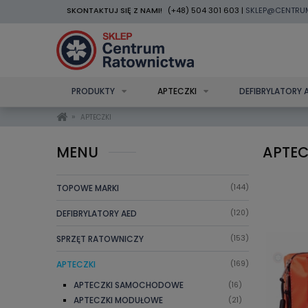
SKONTAKTUJ SIĘ Z NAMI!
(+48) 504 301 603 |
SKLEP@CENTRU
PRODUKTY
APTECZKI
DEFIBRYLATORY 
»
APTECZKI
MENU
APTEC
TOPOWE MARKI
(144)
DEFIBRYLATORY AED
(120)
SPRZĘT RATOWNICZY
(153)
APTECZKI
(169)
APTECZKI SAMOCHODOWE
(16)
APTECZKI MODUŁOWE
(21)