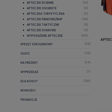
APTECZKI ŚCIENNE
(14)
APTECZKI OSOBISTE
(9)
APTECZKA TURYSTYCZNA
(5)
APTECZKI FIRMOWE/BHP
(40)
APTECZKI TAKTYCZNE
(11)
APTECZKI DOMOWE
(4)
WYPOSAŻENIE APTECZEK
(103)
APTEC
SPRZĘT SZKOLENIOWY
(59)
OLIOC
(29)
NA PREZENT
(54)
WYPRZEDAŻ
(7)
DLA KOGO?
(281)
NOWOŚCI
PROMOCJE