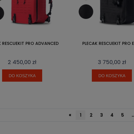
K RESCUEKIT PRO ADVANCED
PLECAK RESCUEKIT PRO E
2 450,00 zł
3 750,00 zł
DO KOSZYKA
DO KOSZYKA
«
1
2
3
4
5
..