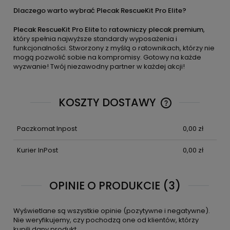
Dlaczego warto wybrać Plecak RescueKit Pro Elite?
Plecak RescueKit Pro Elite
to
ratowniczy plecak premium
,
który spełnia najwyższe standardy wyposażenia i
funkcjonalności. Stworzony z myślą o ratownikach, którzy nie
mogą pozwolić sobie na kompromisy. Gotowy na każde
wyzwanie! Twój niezawodny partner w każdej akcji!
KOSZTY DOSTAWY
CENA NIE ZAWIE
KOSZTÓW PŁATN
Paczkomat Inpost
0,00 zł
Kurier InPost
0,00 zł
OPINIE O PRODUKCIE (3)
Wyświetlane są wszystkie opinie (pozytywne i negatywne).
Nie weryfikujemy, czy pochodzą one od klientów, którzy
kupili dany produkt.