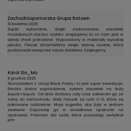
Zachodniopomorska Grupa Ratown
10 kwietnia 2025
Super wykonanie, dzięki zastosowaniu saszetek
modułowych bardzo szybko znajdujemy to co nam jest w
danej chwili potrzebne. Wyposażony w materiały wysokiej
jakości. Plecak otrzymaliśmy dzięki dobrej osobie, która
postanowiła wesprzeć nasze działania. Dziękujemy.
Karol Slo_Mo
9 grudnia 2025
Skorzystałem z okazji Black Friday i to jest super inwestycja.
Bardzo dobre wyposażenie, system saszetek na duży
&quot;+&quot;. Od dnia dostawy cały czas zabieram go ze
sobą do samochodu. Mały minusik za rurki U-G, które są
pakowane oddzielnie. Moja sugestia, aby były w jednym
zestawie. Doposażę go w dodatkowe opatrunki na
oparzenia. Polecam dla osób, które posiadają certyfikat
KPP.