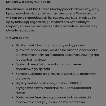
Kilka słów o samym plecaku.
Plecak RescueKit Pro Elite
to idealny plecak ratowniczy, który
łączy modułowość z praktycznym designem. Wyposażony
w
6 saszetek modułowych
(przeźroczysty bok i miejsce na
opisy ułatwiają organizację), z wnętrzem wyścielonym
rzepem, zapewnia bezpieczeństwo zawartości nawet przy
otwartym plecaku.
Główne cechy:
Elastyczność i konfiguracja:
zrywalny panel z
gumkami
shock cord
, kieszeń na drobne akcesoria, 5
elastycznych taśm na ścianach bocznych, zewnętrzna
ładownica na stazę.
System Laser Cut:
pozwala na dołączenie
dodatkowego sprzętu.
Komfort użytkowania:
miękkie szelki, pas biodrowy i
piersiowy.
Wytrzymałość:
wykonany z nylonu 1000D, z
bryzgoszczelnymi zamkami YKK i komponentami
Nexus.
Dodatkowe funkcje:
regulowane troki na dnie do
mocowania sprzętu, jak np. nosze płachtowe.