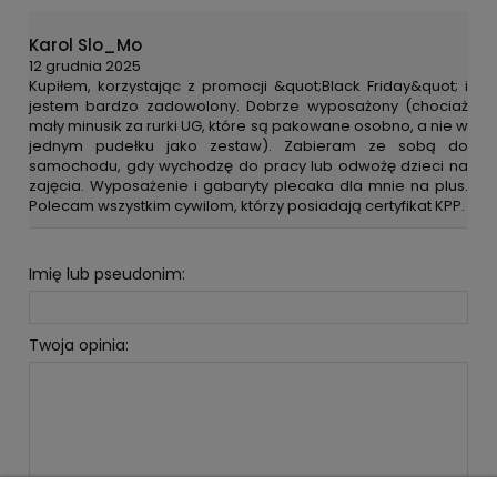
Karol Slo_Mo
12 grudnia 2025
Kupiłem, korzystając z promocji &quot;Black Friday&quot; i
jestem bardzo zadowolony. Dobrze wyposażony (chociaż
mały minusik za rurki UG, które są pakowane osobno, a nie w
jednym pudełku jako zestaw). Zabieram ze sobą do
samochodu, gdy wychodzę do pracy lub odwożę dzieci na
zajęcia. Wyposażenie i gabaryty plecaka dla mnie na plus.
Polecam wszystkim cywilom, którzy posiadają certyfikat KPP.
Imię lub pseudonim:
Twoja opinia: