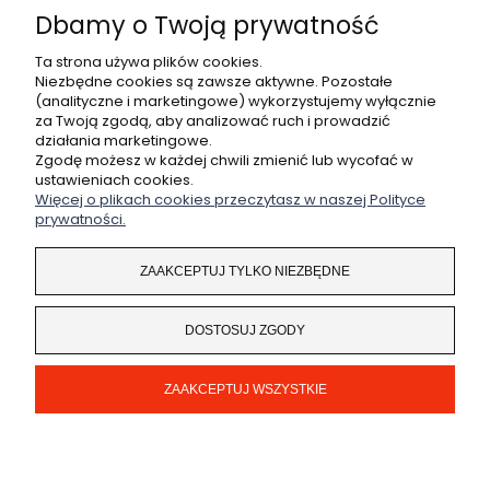
WYŚLIJ
Dbamy o Twoją prywatność
Ta strona używa plików cookies.
Niezbędne cookies są zawsze aktywne. Pozostałe
(analityczne i marketingowe) wykorzystujemy wyłącznie
POMOC
za Twoją zgodą, aby analizować ruch i prowadzić
działania marketingowe.
MOJE KONTO
Zgodę możesz w każdej chwili zmienić lub wycofać w
ustawieniach cookies.
Więcej o plikach cookies przeczytasz w naszej Polityce
PŁATNOŚCI I DOSTAWA
prywatności.
INFORMACJE
ZAAKCEPTUJ TYLKO NIEZBĘDNE
O NAS
DOSTOSUJ ZGODY
ZAAKCEPTUJ WSZYSTKIE
Coded by
legendary.pl
POKAŻ PEŁNĄ WERSJĘ STRONY