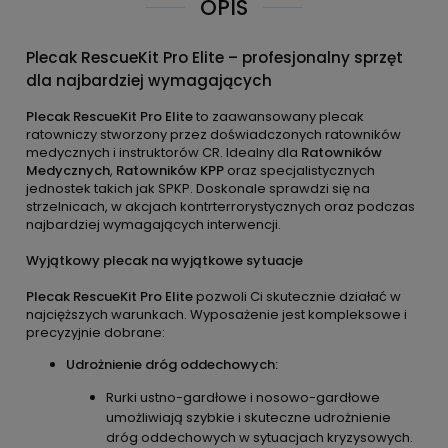
OPIS
Plecak RescueKit Pro Elite – profesjonalny sprzęt
dla najbardziej wymagających
Plecak RescueKit Pro Elite
to zaawansowany plecak
ratowniczy stworzony przez doświadczonych ratowników
medycznych i instruktorów CR. Idealny dla
Ratowników
Medycznych
,
Ratowników KPP
oraz specjalistycznych
jednostek takich jak SPKP. Doskonale sprawdzi się na
strzelnicach, w akcjach kontrterrorystycznych oraz podczas
najbardziej wymagających interwencji.
Wyjątkowy plecak na wyjątkowe sytuacje
Plecak RescueKit Pro Elite
pozwoli Ci skutecznie działać w
najcięższych warunkach. Wyposażenie jest kompleksowe i
precyzyjnie dobrane:
Udrożnienie dróg oddechowych:
Rurki ustno-gardłowe i nosowo-gardłowe
umożliwiają szybkie i skuteczne udrożnienie
dróg oddechowych w sytuacjach kryzysowych.