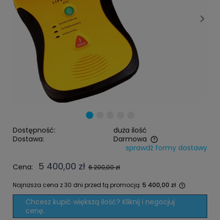
Dostępność:
duża ilość
Dostawa:
Darmowa
sprawdź formy dostawy
Cena nie zawiera ewentualnych kosztów płatności
5 400,00 zł
Cena:
6 200,00 zł
Najniższa cena z 30 dni przed tą promocją:
5 400,00 zł
Jeżeli pr
Chcesz kupić większą ilość? Kliknij i negocjuj
niż 30 dni
cenę.
cena od 