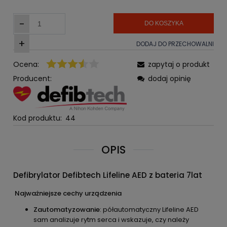
pojawił s
-
DO KOSZYKA
+
DODAJ DO PRZECHOWALNI
Ocena:
zapytaj o produkt
Producent:
dodaj opinię
Kod produktu:
44
OPIS
Defibrylator
Defibtech
Lifeline
AED z bateria 7lat
Najważniejsze cechy urządzenia
Zautomatyzowanie
: półautomatyczny Lifeline AED
sam analizuje rytm serca i wskazuje, czy należy