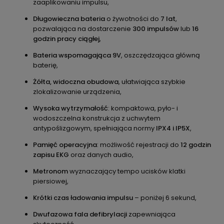
zaaplikowaniu impulsu,
Długowieczna bateria
o żywotności do
7 lat
,
pozwalająca na dostarczenie
300 impulsów
lub
16
godzin pracy ciągłej
,
Bateria wspomagająca 9V
, oszczędzająca główną
baterię,
Żółta, widoczna obudowa
, ułatwiająca szybkie
zlokalizowanie urządzenia,
Wysoka wytrzymałość
: kompaktowa, pyło- i
wodoszczelna konstrukcja z uchwytem
antypoślizgowym, spełniająca normy
IPX4 i IP5X
,
Pamięć operacyjna
: możliwość rejestracji do
12 godzin
zapisu EKG
oraz danych audio,
Metronom
wyznaczający tempo ucisków klatki
piersiowej,
Krótki czas ładowania impulsu
– poniżej 6 sekund,
Dwufazowa fala defibrylacji
zapewniająca