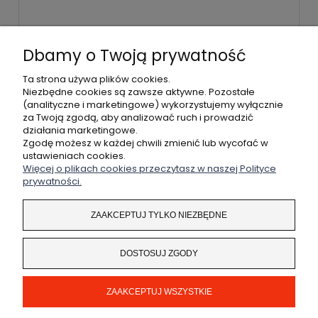
WYŚLIJ
Dbamy o Twoją prywatność
Ta strona używa plików cookies.
Niezbędne cookies są zawsze aktywne. Pozostałe
(analityczne i marketingowe) wykorzystujemy wyłącznie
POMOC
za Twoją zgodą, aby analizować ruch i prowadzić
działania marketingowe.
MOJE KONTO
Zgodę możesz w każdej chwili zmienić lub wycofać w
ustawieniach cookies.
Więcej o plikach cookies przeczytasz w naszej Polityce
PŁATNOŚCI I DOSTAWA
prywatności.
INFORMACJE
ZAAKCEPTUJ TYLKO NIEZBĘDNE
O NAS
DOSTOSUJ ZGODY
ZAAKCEPTUJ WSZYSTKIE
Coded by
legendary.pl