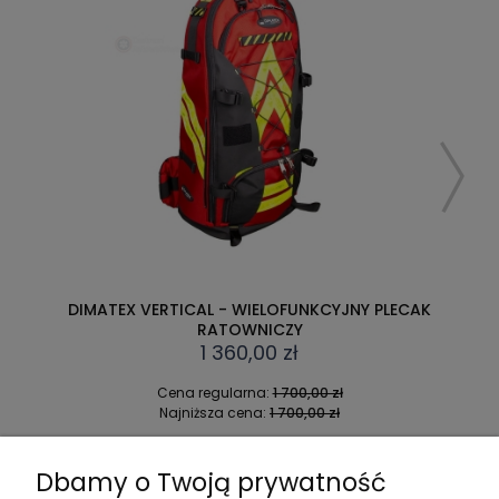
DIMATEX VERTICAL - WIELOFUNKCYJNY PLECAK
RATOWNICZY
1 360,00 zł
Cena regularna:
1 700,00 zł
Najniższa cena:
1 700,00 zł
DO KOSZYKA
Dbamy o Twoją prywatność