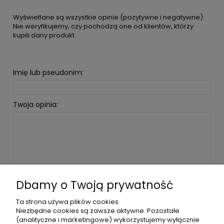
Wyświetlane są wszystkie opinie (pozytywne i negatywne).
Nie weryfikujemy, czy pochodzą one od klientów, którzy
kupili dany produkt.
Imię lub pseudonim:
Twoja opinia:
WYŚLIJ
Dbamy o Twoją prywatność
Ta strona używa plików cookies.
Niezbędne cookies są zawsze aktywne. Pozostałe
(analityczne i marketingowe) wykorzystujemy wyłącznie
POMOC