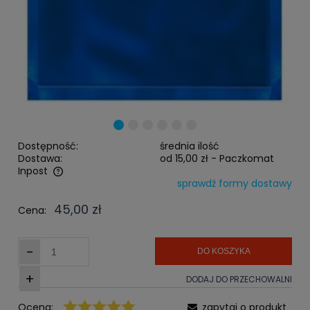
Dostępność:
średnia ilość
Dostawa:
od 15,00 zł
- Paczkomat
Inpost
sprawdź formy dostawy
Cena nie zawiera ewentualnych kosztów płatności
45,00 zł
Cena:
-
DO KOSZYKA
+
DODAJ DO PRZECHOWALNI
Ocena:
zapytaj o produkt