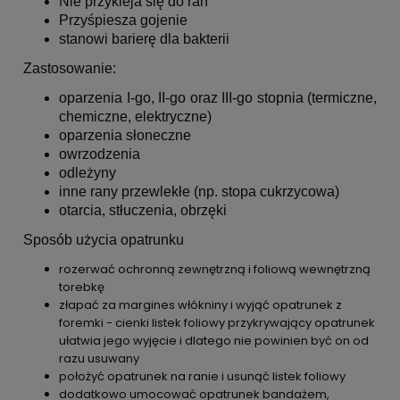
Nie przykleja się do ran
Przyśpiesza gojenie
stanowi barierę dla bakterii
Zastosowanie:
oparzenia I-go, II-go oraz III-go stopnia (termiczne,
chemiczne, elektryczne)
oparzenia słoneczne
owrzodzenia
odleżyny
inne rany przewlekłe (np. stopa cukrzycowa)
otarcia, stłuczenia, obrzęki
Sposób użycia opatrunku
rozerwać ochronną zewnętrzną i foliową wewnętrzną
torebkę
złapać za margines włókniny i wyjąć opatrunek z
foremki - cienki listek foliowy przykrywający opatrunek
ułatwia jego wyjęcie i dlatego nie powinien być on od
razu usuwany
położyć opatrunek na ranie i usunąć listek foliowy
dodatkowo umocować opatrunek bandażem,