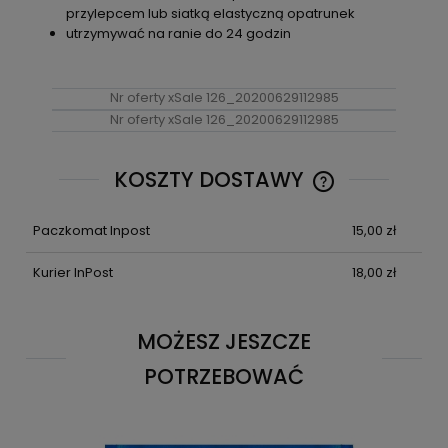
przylepcem lub siatką elastyczną opatrunek
utrzymywać na ranie do 24 godzin
Nr oferty xSale 126_20200629112985
Nr oferty xSale 126_20200629112985
KOSZTY DOSTAWY
CENA NIE ZAWIE
KOSZTÓW PŁATN
Paczkomat Inpost
15,00 zł
Kurier InPost
18,00 zł
MOŻESZ JESZCZE
POTRZEBOWAĆ