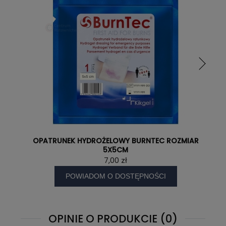
OPATRUNEK HYDROŻELOWY BURNTEC ROZMIAR
5X5CM
7,00 zł
POWIADOM O DOSTĘPNOŚCI
OPINIE O PRODUKCIE (0)