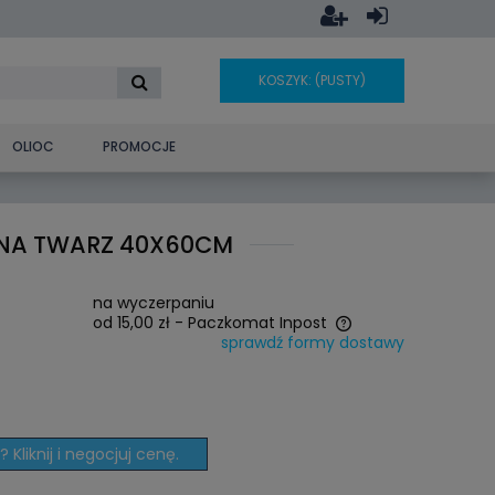
KOSZYK:
(PUSTY)
OLIOC
PROMOCJE
 NA TWARZ 40X60CM
na wyczerpaniu
od 15,00 zł
- Paczkomat Inpost
sprawdź formy dostawy
Cena nie zawiera ewentualnych
kosztów płatności
 Kliknij i negocjuj cenę.