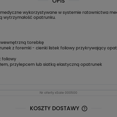
OPIS
ki medyczne wykorzystywane w systemie ratownictwa med
ą wytrzymałość opatrunku.
ą wewnętrzną torebkę
unek z foremki - cienki listek foliowy przykrywający opatr
 foliowy
m, przylepcem lub siatką elastyczną opatrunek
Nr oferty xSale 000500
KOSZTY DOSTAWY