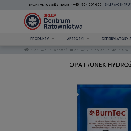
SKONTAKTUJ SIĘ Z NAMI!
(+48) 504 301 603 |
SKLEP@CENTRU
PRODUKTY
APTECZKI
DEFIBRYLATORY 
»
»
»
»
APTECZKI
WYPOSAŻENIE APTECZEK
NA OPARZENIA
OPAT
OPATRUNEK HYDROŻ