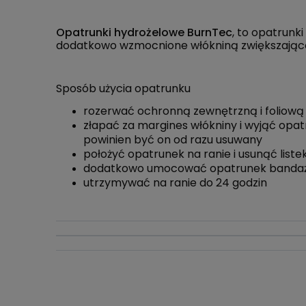
Opatrunki hydrożelowe BurnTec
, to opatrun
dodatkowo wzmocnione włókniną zwiększając
Sposób użycia opatrunku
rozerwać ochronną zewnętrzną i foliow
złapać za margines włókniny i wyjąć opatr
powinien być on od razu usuwany
położyć opatrunek na ranie i usunąć listek
dodatkowo umocować opatrunek bandaże
utrzymywać na ranie do 24 godzin