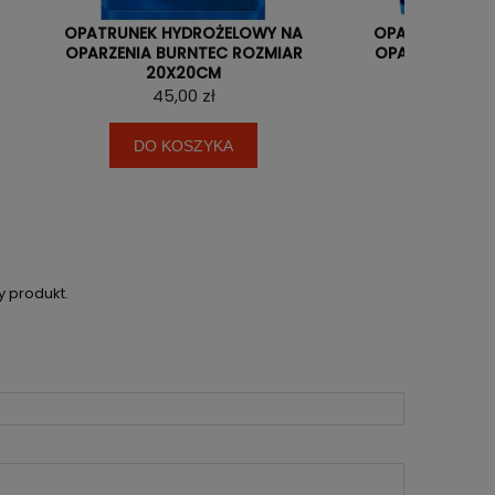
OPATRUNEK HYDROŻELOWY NA
OPATRUNEK HY
OPARZENIA BURNTEC ROZMIAR
OPARZENIA BU
20X20CM
22X
45,00 zł
59,0
DO KOSZYKA
DO KO
y produkt.