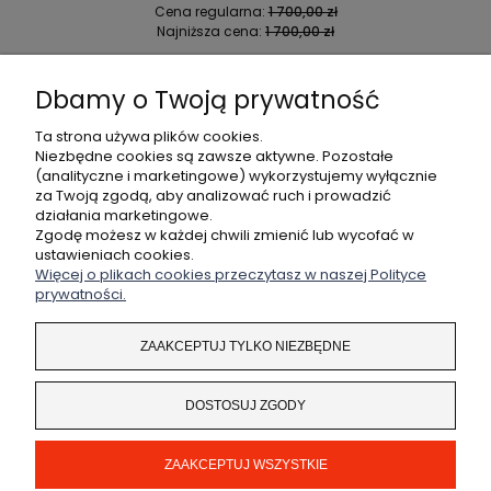
Cena regularna:
1 700,00 zł
Najniższa cena:
1 700,00 zł
DO KOSZYKA
Dbamy o Twoją prywatność
Ta strona używa plików cookies.
Niezbędne cookies są zawsze aktywne. Pozostałe
(analityczne i marketingowe) wykorzystujemy wyłącznie
POMOC
za Twoją zgodą, aby analizować ruch i prowadzić
działania marketingowe.
MOJE KONTO
Zgodę możesz w każdej chwili zmienić lub wycofać w
ustawieniach cookies.
Więcej o plikach cookies przeczytasz w naszej Polityce
PŁATNOŚCI I DOSTAWA
prywatności.
INFORMACJE
ZAAKCEPTUJ TYLKO NIEZBĘDNE
O NAS
DOSTOSUJ ZGODY
ZAAKCEPTUJ WSZYSTKIE
Coded by
legendary.pl