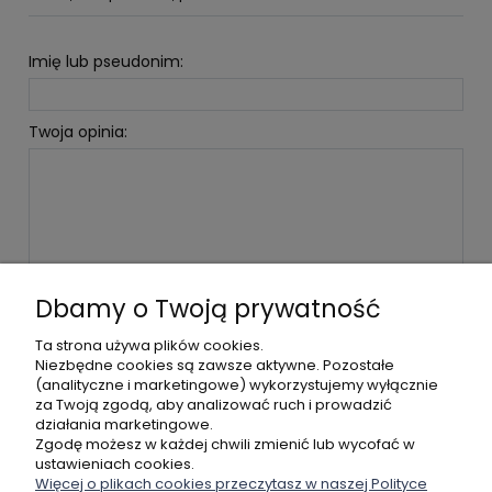
Imię lub pseudonim:
Twoja opinia:
WYŚLIJ
Dbamy o Twoją prywatność
Ta strona używa plików cookies.
Niezbędne cookies są zawsze aktywne. Pozostałe
(analityczne i marketingowe) wykorzystujemy wyłącznie
POMOC
za Twoją zgodą, aby analizować ruch i prowadzić
działania marketingowe.
MOJE KONTO
Zgodę możesz w każdej chwili zmienić lub wycofać w
ustawieniach cookies.
Więcej o plikach cookies przeczytasz w naszej Polityce