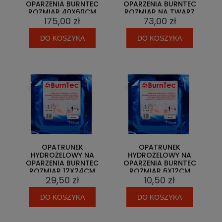
OPARZENIA BURNTEC
OPARZENIA BURNTEC
ROZMIAR 40X60CM
ROZMIAR NA TWARZ
175,00 zł
73,00 zł
25X25CM
DO KOSZYKA
DO KOSZYKA
OPATRUNEK
OPATRUNEK
HYDROŻELOWY NA
HYDROŻELOWY NA
OPARZENIA BURNTEC
OPARZENIA BURNTEC
ROZMIAR 12X24CM
ROZMIAR 6X12CM
29,50 zł
10,50 zł
DO KOSZYKA
DO KOSZYKA