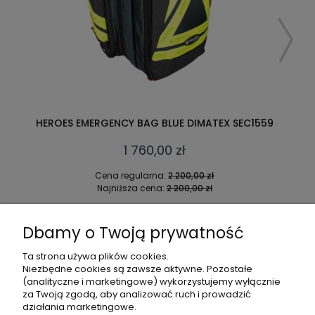
E DIMATEX SEC1559
DIMATEX VERTICAL - WIELOFUNK
RATOWNICZY
ł
1 360,00 zł
200,00 zł
Cena regularna:
1 700,00
00,00 zł
Najniższa cena:
1 700,00
DO KOSZYKA
Dbamy o Twoją prywatność
Ta strona używa plików cookies.
Niezbędne cookies są zawsze aktywne. Pozostałe
(analityczne i marketingowe) wykorzystujemy wyłącznie
POMOC
za Twoją zgodą, aby analizować ruch i prowadzić
działania marketingowe.