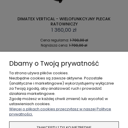
DIMATEX VERTICAL - WIELOFUNKCYJNY PLECAK
RATOWNICZY
1 360,00 zł
Cena regularna:
1 700,00 zł
Najniższa cena:
1 700,00 zł
DO KOSZYKA
Dbamy o Twoją prywatność
Ta strona używa plików cookies.
Niezbędne cookies są zawsze aktywne. Pozostałe
(analityczne i marketingowe) wykorzystujemy wyłącznie
POMOC
za Twoją zgodą, aby analizować ruch i prowadzić
działania marketingowe.
MOJE KONTO
Zgodę możesz w każdej chwili zmienić lub wycofać w
ustawieniach cookies.
Więcej o plikach cookies przeczytasz w naszej Polityce
PŁATNOŚCI I DOSTAWA
prywatności.
INFORMACJE
ZAAKCEPTUJ TYLKO NIEZBĘDNE