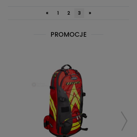
«
»
1
2
3
PROMOCJE