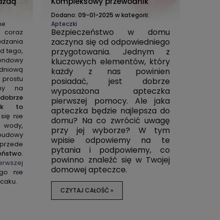
ażdą
Kompleksowy przewodnik
:
Dodano:
09-01-2025
w kategorii:
ne
Apteczki
Bezpieczeństwo w domu
 coraz
zaczyna się od odpowiedniego
ędzania
d tego,
przygotowania. Jednym z
kendowy
kluczowych elementów, który
dniową
każdy z nas powinien
prostu
posiadać, jest dobrze
any na
wyposażona apteczka
dobrze
pierwszej pomocy. Ale jaka
nek to
apteczka będzie najlepsza do
 się nie
domu? Na co zwrócić uwagę
a wody,
przy jej wyborze? W tym
budowy
wpisie odpowiemy na te
rzede
pytania i podpowiemy, co
zeństwo
.
powinno znaleźć się w Twojej
rwszej
domowej apteczce.
go nie
caku.
CZYTAJ CAŁOŚĆ »