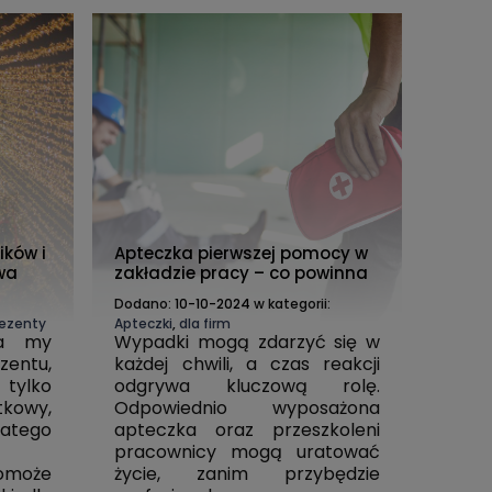
ików i
Apteczka pierwszej pomocy w
wa
zakładzie pracy – co powinna
zawierać?
Dodano:
10-10-2024
w kategorii:
rezenty
Apteczki
,
dla firm
 a my
Wypadki mogą zdarzyć się w
entu,
każdej chwili, a czas reakcji
tylko
odgrywa kluczową rolę.
tkowy,
Odpowiednio wyposażona
FANTOM OSOBY DOROSŁEJ DO NAUKI
atego
apteczka oraz przeszkoleni
PLECAK Z
RKO Z GŁOWĄ DO INTUBACJI
DEFIBR
pracownicy mogą uratować
NADGŁOŚNIOWEJ RESUSCI ANNE
QCPR 172-01260
pomoże
życie, zanim przybędzie