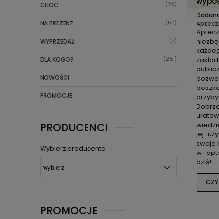
wypos
OLIOC
(29)
wybór
Dodan
NA PREZENT
(54)
Aptecz
Aptec
niezb
WYPRZEDAŻ
(7)
każd
zakła
DLA KOGO?
(281)
public
NOWOŚCI
pozwa
pos
PROMOCJE
przyb
Dobrz
urato
wiedzi
PRODUCENCI
jej uż
swoje 
Wybierz producenta
w apt
dziś!
CZY
PROMOCJE