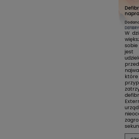
Defibr
napra
Dodan
DEFIBR
W dzi
więk
sobie
jest
udz
prze
najw
które
prz
zatr
defib
Exter
urzą
nieo
zagro
sekun