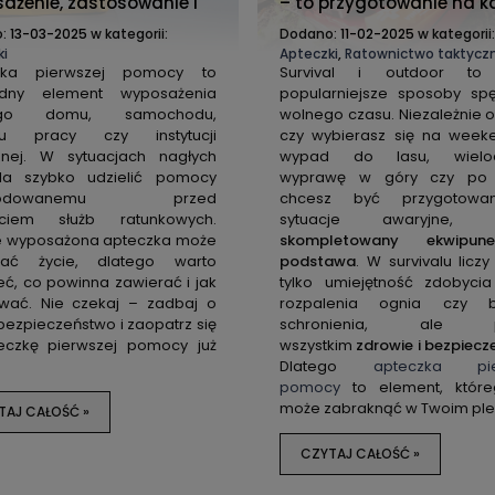
ażenie, zastosowanie i
– to przygotowanie na k
 najlepszej apteczki
sytuację! Jaką apteczkę
o:
13-03-2025
w kategorii:
Dodano:
11-02-2025
w kategorii
zabrać ze sobą?
ki
Apteczki
,
Ratownictwo taktycz
zka pierwszej pomocy to
Survival i outdoor to
ędny element wyposażenia
popularniejsze sposoby sp
ego domu, samochodu,
wolnego czasu. Niezależnie o
du pracy czy instytucji
czy wybierasz się na wee
znej. W sytuacjach nagłych
wypad do lasu, wielo
la szybko udzielić pomocy
wyprawę w góry czy po 
zkodowanemu przed
chcesz być przygotow
yciem służb ratunkowych.
sytuacje awaryjne,
e wyposażona apteczka może
skompletowany ekwipu
wać życie, dlatego warto
podstawa
. W survivalu liczy
eć, co powinna zawierać i jak
tylko umiejętność zdobyci
ywać. Nie czekaj – zadbaj o
rozpalenia ognia czy 
bezpieczeństwo i zaopatrz się
schronienia, ale p
eczkę pierwszej pomocy już
wszystkim
zdrowie i bezpiec
Dlatego
apteczka pie
pomocy
to element, które
może zabraknąć w Twoim ple
TAJ CAŁOŚĆ »
CZYTAJ CAŁOŚĆ »