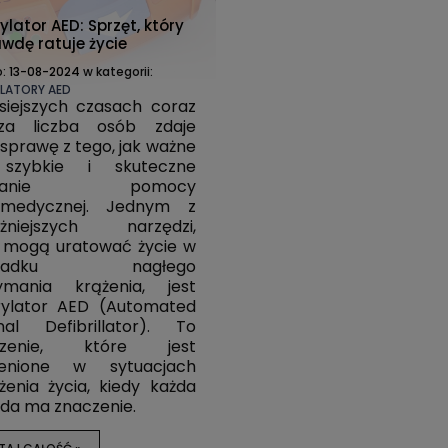
ylator AED: Sprzęt, który
wdę ratuje życie
o:
13-08-2024
w kategorii:
YLATORY AED
siejszych czasach coraz
sza liczba osób zdaje
 sprawę z tego, jak ważne
 szybkie i skuteczne
ielanie pomocy
dmedycznej. Jednym z
ażniejszych narzędzi,
 mogą uratować życie w
ypadku nagłego
zymania krążenia, jest
rylator AED (Automated
nal Defibrillator). To
dzenie, które jest
cenione w sytuacjach
żenia życia, kiedy każda
da ma znaczenie.