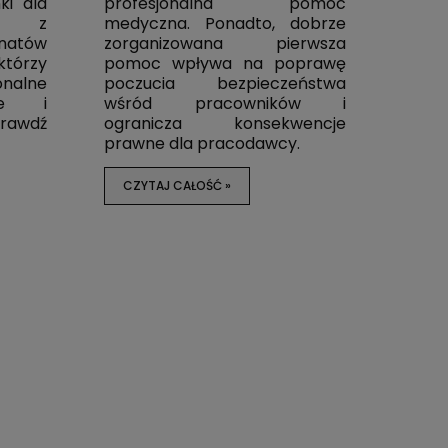
14 900,00 zł
ki dla
profesjonalna pomoc
ł
ch z
medyczna. Ponadto, dobrze
ł
Cena regularna:
15 800,00 zł
natów
zorganizowana pierwsza
Najniższa cena:
15 800,00 zł
którzy
pomoc wpływa na poprawę
nalne
poczucia bezpieczeństwa
DO 
ne i
wśród pracowników i
DO KOSZYKA
rawdź
ogranicza konsekwencje
prawne dla pracodawcy.
CZYTAJ CAŁOŚĆ »