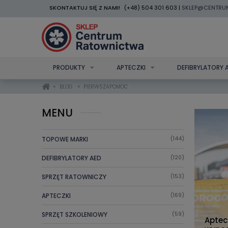
SKONTAKTUJ SIĘ Z NAMI!
(+48) 504 301 603 |
SKLEP@CENTRU
PRODUKTY
APTECZKI
DEFIBRYLATORY 
»
»
BLOG
PIERWSZAPOMOC
MENU
TOPOWE MARKI
(144)
DEFIBRYLATORY AED
(120)
SPRZĘT RATOWNICZY
(153)
APTECZKI
(169)
SPRZĘT SZKOLENIOWY
(59)
Aptec