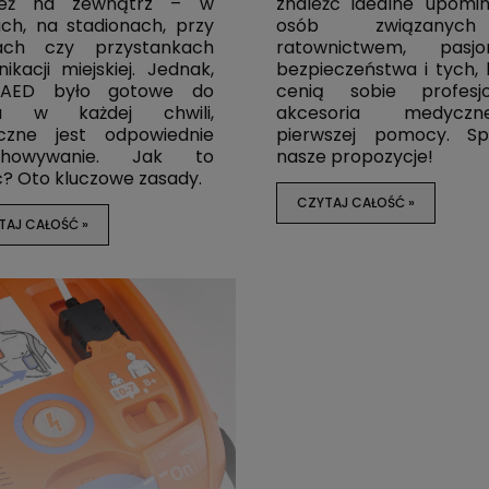
ież na zewnątrz – w
znaleźć idealne upomin
Cena regularna:
500,00 zł
Cena regularna:
500,00 z
ch, na stadionach, przy
osób związany
Najniższa cena:
500,00 zł
Najniższa cena:
500,00 z
łach czy przystankach
ratownictwem, pasjo
ikacji miejskiej. Jednak,
bezpieczeństwa i tych, 
AED było gotowe do
cenią sobie profesjo
OSZYKA
DO KOSZYKA
ia w każdej chwili,
akcesoria medycz
eczne jest odpowiednie
pierwszej pomocy. Sp
chowywanie. Jak to
nasze propozycje!
ć? Oto kluczowe zasady.
CZYTAJ CAŁOŚĆ »
TAJ CAŁOŚĆ »