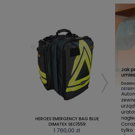
Jak p
umies
Klucz
Dodan
DEFIBR
Auto
zew
urzą
urat
DIMATEX VERTICAL -
nagłe
BLUE
DIMATE
WIELOFUNKCYJNY PLECAK
Coraz
RATOWNICZY
tylk
1 360,00 zł