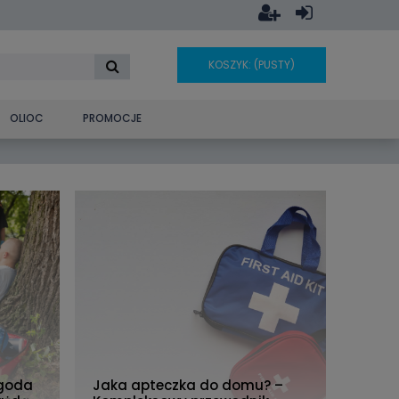
KOSZYK:
(PUSTY)
OLIOC
PROMOCJE
ygoda
Jaka apteczka do domu? –