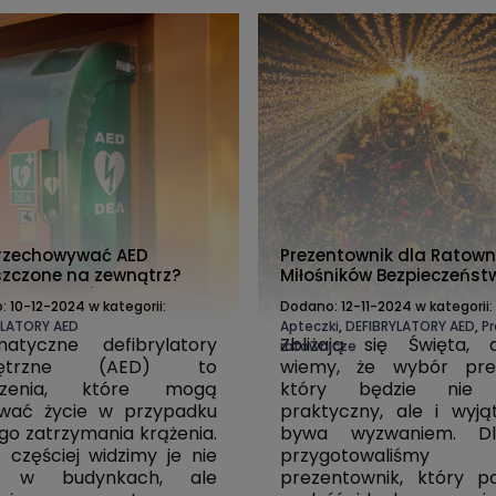
rzechowywać AED
Prezentownik dla Ratown
zczone na zewnątrz?
Miłośników Bezpieczeńst
owe wskazówki
o:
10-12-2024
w kategorii:
Dodano:
12-11-2024
w kategorii:
YLATORY AED
Apteczki
,
DEFIBRYLATORY AED
,
P
matyczne defibrylatory
Zbliżają się Święta,
ratownicze
nętrzne (AED) to
wiemy, że wybór prez
dzenia, które mogą
który będzie nie 
ować życie w przypadku
praktyczny, ale i wyją
go zatrzymania krążenia.
bywa wyzwaniem. Dl
X MATT AIRBUS PL - PLECAK Z
DIMATEX MATT AIRBUS CR - 
 częściej widzimy je nie
przygotowaliśmy
TWARDĄ SKORUPĄ
TWARDĄ SKORUPĄ
450,00 zł
450,00 zł
o w budynkach, ale
prezentownik, który 