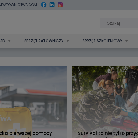
MRATOWNICTWA.COM
AED
SPRZĘT RATOWNICZY
SPRZĘT SZKOLENIOWY
zka pierwszej pomocy –
Survival to nie tylko prz