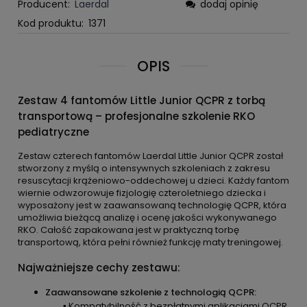
Producent:
Laerdal
dodaj opinię
Kod produktu:
1371
OPIS
Zestaw 4 fantomów Little Junior QCPR z torbą
transportową – profesjonalne szkolenie RKO
pediatryczne
Zestaw czterech fantomów Laerdal Little Junior QCPR został
stworzony z myślą o intensywnych szkoleniach z zakresu
resuscytacji krążeniowo-oddechowej u dzieci. Każdy fantom
wiernie odwzorowuje fizjologię czteroletniego dziecka i
wyposażony jest w zaawansowaną technologię QCPR, która
umożliwia bieżącą analizę i ocenę jakości wykonywanego
RKO. Całość zapakowana jest w praktyczną torbę
transportową, która pełni również funkcję maty treningowej.
Najważniejsze cechy zestawu:
Zaawansowane szkolenie z technologią QCPR:
▪ Kompatybilność z bezpłatnymi aplikacjami QCPR