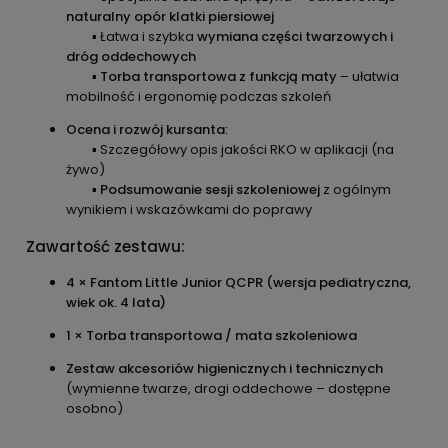
naturalny opór klatki piersiowej
▪ Łatwa i szybka
wymiana części twarzowych i
dróg oddechowych
▪
Torba transportowa z funkcją maty
– ułatwia
mobilność i ergonomię podczas szkoleń
Ocena i rozwój kursanta:
▪ Szczegółowy opis jakości RKO w aplikacji (na
żywo)
▪
Podsumowanie sesji szkoleniowej
z ogólnym
wynikiem i wskazówkami do poprawy
Zawartość zestawu:
4 × Fantom Little Junior QCPR (wersja pediatryczna,
wiek ok. 4 lata)
1 × Torba transportowa / mata szkoleniowa
Zestaw akcesoriów higienicznych i technicznych
(wymienne twarze, drogi oddechowe – dostępne
osobno)