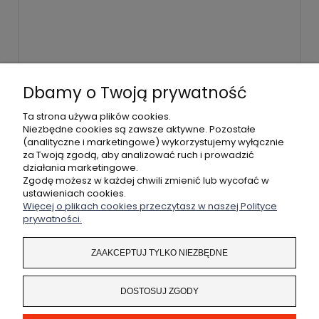
WYŚLIJ
Dbamy o Twoją prywatność
Ta strona używa plików cookies.
Niezbędne cookies są zawsze aktywne. Pozostałe
(analityczne i marketingowe) wykorzystujemy wyłącznie
POMOC
za Twoją zgodą, aby analizować ruch i prowadzić
działania marketingowe.
MOJE KONTO
Zgodę możesz w każdej chwili zmienić lub wycofać w
ustawieniach cookies.
Więcej o plikach cookies przeczytasz w naszej Polityce
PŁATNOŚCI I DOSTAWA
prywatności.
INFORMACJE
ZAAKCEPTUJ TYLKO NIEZBĘDNE
O NAS
DOSTOSUJ ZGODY