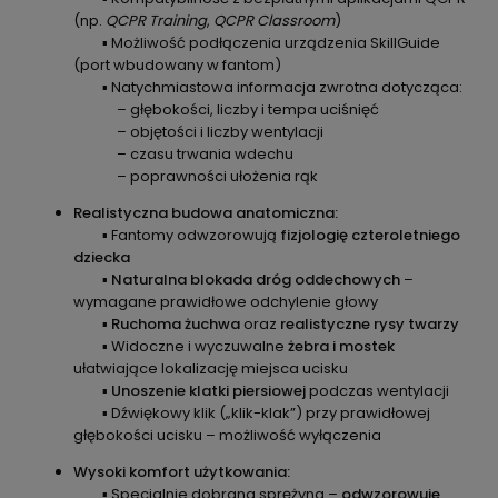
(np.
QCPR Training
,
QCPR Classroom
)
▪ Możliwość podłączenia urządzenia SkillGuide
(port wbudowany w fantom)
▪ Natychmiastowa informacja zwrotna dotycząca:
– głębokości, liczby i tempa uciśnięć
– objętości i liczby wentylacji
– czasu trwania wdechu
– poprawności ułożenia rąk
Realistyczna budowa anatomiczna:
▪ Fantomy odwzorowują
fizjologię czteroletniego
dziecka
▪
Naturalna blokada dróg oddechowych
–
wymagane prawidłowe odchylenie głowy
▪
Ruchoma żuchwa
oraz
realistyczne rysy twarzy
▪ Widoczne i wyczuwalne
żebra i mostek
ułatwiające lokalizację miejsca ucisku
▪
Unoszenie klatki piersiowej
podczas wentylacji
▪ Dźwiękowy klik („klik-klak”) przy prawidłowej
głębokości ucisku – możliwość wyłączenia
Wysoki komfort użytkowania:
▪ Specjalnie dobrana sprężyna –
odwzorowuje