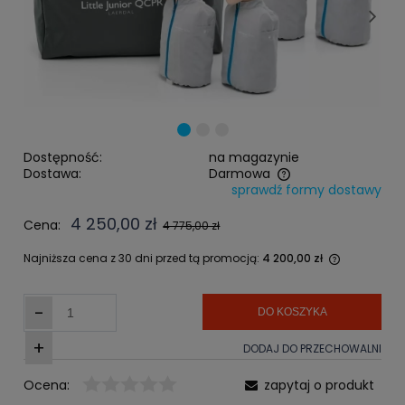
Dostępność:
na magazynie
Dostawa:
Darmowa
sprawdź formy dostawy
Cena nie zawiera ewentualnych kosztów płatności
4 250,00 zł
Cena:
4 775,00 zł
Najniższa cena z 30 dni przed tą promocją:
4 200,00 zł
Jeżeli pr
niż 30 dni
-
cena od 
DO KOSZYKA
pojawił s
+
DODAJ DO PRZECHOWALNI
Ocena:
zapytaj o produkt