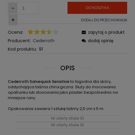
-
DO KOSZYKA
+
DODAJ DO PRZECHOWALNI
Ocena:
zapytaj o produkt
Producent:
Cederroth
dodaj opinię
Kod produktu:
91
OPIS
Cederroth Salvequick Sensitive
to łagodna dla skóry,
oddychająca taśma chirurgiczna. Służy do mocowania
opatrunku lub stosowania jako plaster bezpośrednio na
mniejsze rany.
Opakowania zawiera 1 sztukę taśmy 2,5 cm x 5 m.
Nr oferty xSale 91
Nr oferty xSale 91