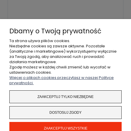
WYŚLIJ
Dbamy o Twoją prywatność
Ta strona używa plików cookies.
Niezbędne cookies są zawsze aktywne. Pozostałe
(analityczne i marketingowe) wykorzystujemy wyłącznie
POMOC
za Twoją zgodą, aby analizować ruch i prowadzić
działania marketingowe.
MOJE KONTO
Zgodę możesz w każdej chwili zmienić lub wycofać w
ustawieniach cookies.
Więcej o plikach cookies przeczytasz w naszej Polityce
PŁATNOŚCI I DOSTAWA
prywatności.
INFORMACJE
ZAAKCEPTUJ TYLKO NIEZBĘDNE
O NAS
DOSTOSUJ ZGODY
ZAAKCEPTUJ WSZYSTKIE