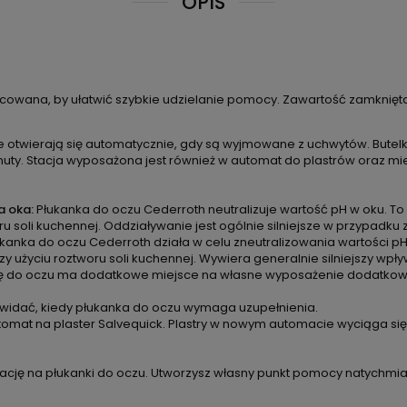
OPIS
cowana, by ułatwić szybkie udzielanie pomocy. Zawartość zamknięta
e otwierają się automatycznie, gdy są wyjmowane z uchwytów. Butelki
inuty. Stacja wyposażona jest również w automat do plastrów oraz
a oka:
Płukanka do oczu Cederroth neutralizuje wartość pH w oku. To 
u soli kuchennej. Oddziaływanie jest ogólnie silniejsze w przypadku
ukanka do oczu Cederroth działa w celu zneutralizowania wartości pH
zy użyciu roztworu soli kuchennej. Wywiera generalnie silniejszy wpł
ę do oczu ma dodatkowe miejsce na własne wyposażenie dodatkowe,
 widać, kiedy płukanka do oczu wymaga uzupełnienia.
tomat na plaster Salvequick. Plastry w nowym automacie wyciąga się
tację na płukanki do oczu. Utworzysz własny punkt pomocy natychm