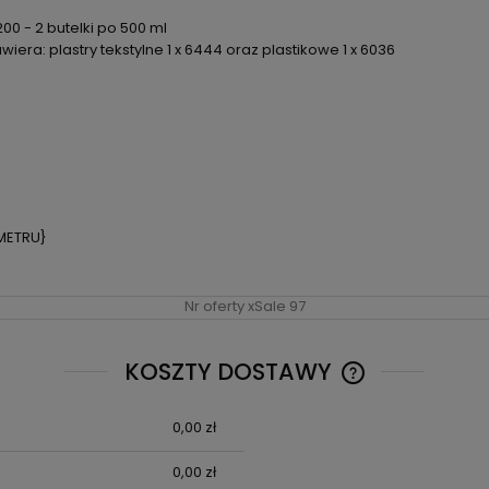
00 - 2 butelki po 500 ml
wiera: plastry tekstylne 1 x 6444 oraz plastikowe 1 x 6036
METRU}
Nr oferty xSale 97
KOSZTY DOSTAWY
0,00 zł
CENA NIE ZAWIE
KOSZTÓW PŁATN
0,00 zł