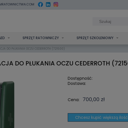
MRATOWNICTWA.COM
AED
SPRZĘT RATOWNICZY
SPRZĘT SZKOLENIOWY
CJA DO PŁUKANIA OCZU CEDERROTH (721500)
ACJA DO PŁUKANIA OCZU CEDERROTH (7215
Dostępność:
Dostawa:
Cena nie zawi
700,00 zł
Cena:
kosztów płatn
Chcesz kupić większą ilość?