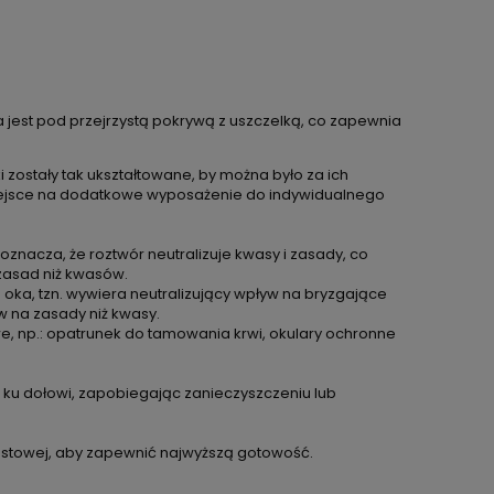
 jest pod przejrzystą pokrywą z uszczelką, co zapewnia
 zostały tak ukształtowane, by można było za ich
 miejsce na dodatkowe wyposażenie do indywidualnego
oznacza, że roztwór neutralizuje kwasy i zasady, co
 zasad niż kwasów.
 oka, tzn. wywiera neutralizujący wpływ na bryzgające
yw na zasady niż kwasy.
 np.: opatrunek do tamowania krwi, okulary ochronne
 ku dołowi, zapobiegając zanieczyszczeniu lub
iastowej, aby zapewnić najwyższą gotowość.