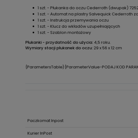
1 szt. - Płukanka do oczu Cederroth (dwupak) 7252
1 szt. - Automat na plastry Salvequick Cederroth za
1 szt. - Instrukcja przemywania oczu
1 szt. - Klucz do wkładów uzupełniających
1 szt. - Szablon montażowy
Płukanki - przydatność do użycia:
4,5 roku.
Wymiary stacji płukanek do oczu:
29 x 56 x 12 cm
{ParametersTable}{ParameterValue-PODAJ KOD PARA
Paczkomat Inpost
Kurier InPost