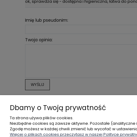
ok, sprawdza się - dostępna i higieniczna, łatwa do p
Imię lub pseudonim:
Twoja opinia:
WYŚLIJ
Dbamy o Twoją prywatność
POMOC
MOJE KONTO
Ta strona używa plików cookies.
Niezbędne cookies są zawsze aktywne. Pozostałe (analityczne 
ZWROTY I REKLAMACJE
TWOJE ZAMÓWIENIA
Zgodę możesz w każdej chwili zmienić lub wycofać w ustawieni
REGULAMIN
USTAWIENIA KONTA
Więcej o plikach cookies przeczytasz w naszej Polityce prywatn