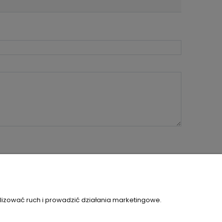
O NAS
lizować ruch i prowadzić działania marketingowe.
KONTAKT I DANE FIRMY
OŚCI
O FIRMIE