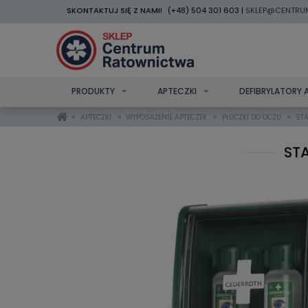
SKONTAKTUJ SIĘ Z NAMI!
(+48) 504 301 603 |
SKLEP@CENTRU
PRODUKTY
APTECZKI
DEFIBRYLATORY 
»
»
»
»
APTECZKI
WYPOSAŻENIE APTECZEK
PŁUCZKI DO OCZU
STA
ST