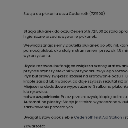
Stacja do płukania oczu Cederroth (721500)
Stacja płukanek do oczu Cederroth
721500 została opra
higieniczne przechowywanie płukanek.
Wewnątrz znajdziemy 2 butelki płukanek po 500 ml, któr
pomocą płukać oko stałym strumieniem przez ok. 1,5 m
wykorzystania.
Użycie roztworu buforujące zwiększa szansę uratowani
przynosi szybszy efekt niż w przypadku zwykłego roztwor
Płyn buforowy zwiększa szansę na uratowanie oczu:
Pł
krople zasad lub kwasów, co daje szybszy rezultat niż pr
Miejsce na dodatkowe wyposażenie:
Szafka na płukank
lub rękawice.
Łatwe uzupełnianie:
Przez przezroczystą klapkę od razu
Automat na plastry:
Stacja jest także wyposażona w au
zakrwawieniu pozostałych.
Uwaga!
Ustaw obok siebie
Cederroth First Aid Station
i s
Zawartość: