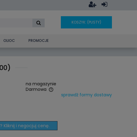
KOSZYK:
(PUSTY)
OLIOC
PROMOCJE
00)
na magazynie
Darmowa
sprawdź formy dostawy
era ewentualnych
ości
 Kliknij i negocjuj cenę.