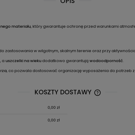
OPIS
nego materiału
, który gwarantuje ochronę przed warunkami atmosfe
do zastosowania w wilgotnym, skalnym terenie oraz przy aktywnośc
, a
uszczelki na wieku
dodatkowo gwarantują
wodoodporność
.
trza
, co pozwala dostosować organizację wyposażenia do potrzeb z
KOSZTY DOSTAWY
0,00 zł
CENA NIE ZAWIE
KOSZTÓW PŁATN
0,00 zł