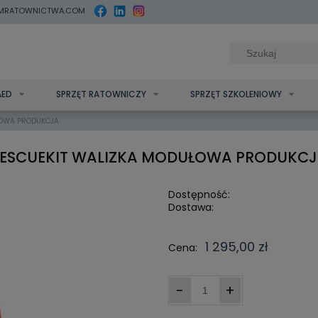
MRATOWNICTWA.COM
AED
SPRZĘT RATOWNICZY
SPRZĘT SZKOLENIOWY
ŁOWA PRODUKCJA
ESCUEKIT WALIZKA MODUŁOWA PRODUKC
Dostępność:
Dostawa:
Cena nie zawi
1 295,00 zł
Cena:
kosztów płatn
-
+