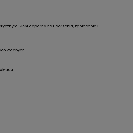
rycznymi. Jest odporna na uderzenia, zgniecenia i
iach wodnych.
akładu.
RA EWENTUALNYCH
OŚCI