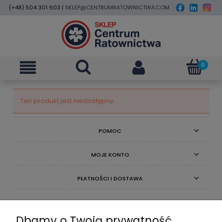
(+48) 504 301 603 |
SKLEP@CENTRUMRATOWNICTWA.COM
Ten produkt jest niedostępny.
POMOC
MOJE KONTO
PŁATNOŚCI I DOSTAWA
INFORMACJE
Dbamy o Twoją prywatność