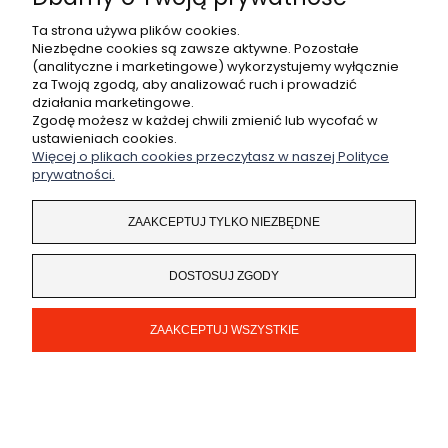
O NAS
Ta strona używa plików cookies.
Niezbędne cookies są zawsze aktywne. Pozostałe
(analityczne i marketingowe) wykorzystujemy wyłącznie
za Twoją zgodą, aby analizować ruch i prowadzić
Coded by
legendary.pl
działania marketingowe.
Zgodę możesz w każdej chwili zmienić lub wycofać w
ustawieniach cookies.
POKAŻ PEŁNĄ WERSJĘ STRONY
Więcej o plikach cookies przeczytasz w naszej Polityce
prywatności.
SKLEP INTERNETOWY SHOPER.PL
ZAAKCEPTUJ TYLKO NIEZBĘDNE
DOSTOSUJ ZGODY
ZAAKCEPTUJ WSZYSTKIE