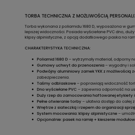
TORBA TECHNICZNA Z MOŻLIWOŚCIĄ PERSONALIZ
Torba wykonana z poliamidu 1680 D, wyposażona w gum
lepszej widoczności. Posiada wyściełane PVC dno, duży
klipsy alpinistyczne, z opcją dodatkowego paska na ram
CHARAKTERYSTYKA TECHNICZNA:
Poliamid 1680 D
– wytrzymały materiał, odporny na
Gumowy uchwyt do przenoszenia
– wygodny i sol
Podwójny aluminiowy zamek YKK z możliwością z
zabezpieczenia.
Taśmy odblaskowe
– poprawiają widoczność tor
Dno wyściełane PVC
– zapewnia odporność na uszk
Duży rzep do zamocowania haftowanej etykiety i
Pełne otwieranie torby
– ułatwia dostęp do całej 
Wnętrze z siateczką i rzepem do organizacji sprz
System mocowania: klipsy alpinistyczne
– umożli
Opcjonalnie: pasek na ramię + kieszenie moduło