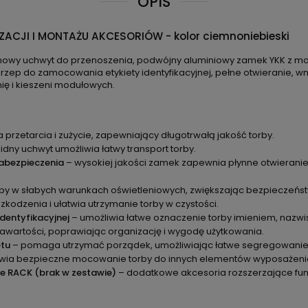
OPIS
ACJI I MONTAŻU AKCESORIÓW - kolor ciemnoniebieski
owy uchwyt do przenoszenia, podwójny aluminiowy zamek YKK z mo
 rzep do zamocowania etykiety identyfikacyjnej, pełne otwieranie, 
ię i kieszeni modułowych.
 przetarcia i zużycie, zapewniający długotrwałą jakość torby.
idny uchwyt umożliwia łatwy transport torby.
abezpieczenia
– wysokiej jakości zamek zapewnia płynne otwieranie
by w słabych warunkach oświetleniowych, zwiększając bezpieczeńst
odzenia i ułatwia utrzymanie torby w czystości.
dentyfikacyjnej
– umożliwia łatwe oznaczenie torby imieniem, nazwis
zawartości, poprawiając organizację i wygodę użytkowania.
ętu
– pomaga utrzymać porządek, umożliwiając łatwe segregowanie i
wia bezpieczne mocowanie torby do innych elementów wyposażeni
we RACK (brak w zestawie)
– dodatkowe akcesoria rozszerzające fun