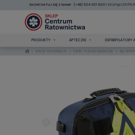
SKONTAKTUJ SIĘ Z NAMI!
(+48) 504 301 603 |
SKLEP@CENTRU
PRODUKTY
APTECZKI
DEFIBRYLATORY 
»
»
»
SPRZĘT RATOWNICZY
TORBY I PLECAKI MEDYCZNE
BEZ WYPO