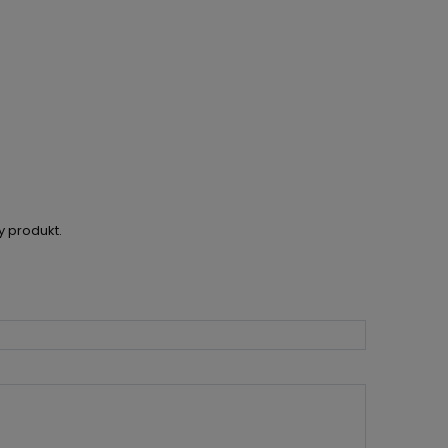
RA EWENTUALNYCH
OŚCI
y produkt.