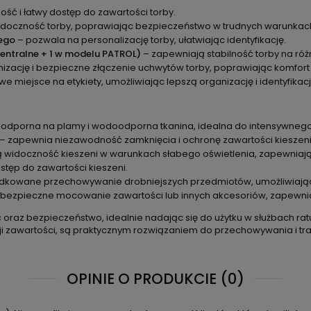
ć i łatwy dostęp do zawartości torby.
idoczność torby, poprawiając bezpieczeństwo w trudnych warunkac
nego
– pozwala na personalizację torby, ułatwiając identyfikację.
entralne + 1 w modelu PATROL)
– zapewniają stabilność torby na ró
nizację i bezpieczne złączenie uchwytów torby, poprawiając komfort
miejsce na etykiety, umożliwiając lepszą organizację i identyfikacj
 odporna na plamy i wodoodporna tkanina, idealna do intensywnego
– zapewnia niezawodność zamknięcia i ochronę zawartości kieszeni
 widoczność kieszeni w warunkach słabego oświetlenia, zapewniaj
ostęp do zawartości kieszeni.
kowane przechowywanie drobniejszych przedmiotów, umożliwiając i
bezpieczne mocowanie zawartości lub innych akcesoriów, zapewniaj
ść oraz bezpieczeństwo, idealnie nadając się do użytku w służbach 
 zawartości, są praktycznym rozwiązaniem do przechowywania i tra
OPINIE O PRODUKCIE (0)