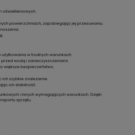
h oświetleniowych.
żnych powierzchniach, zapobiegając jej przesuwaniu.
 noszenia.
ę.
 użytkowania w trudnych warunkach.
 przed wodą i zanieczyszczeniami.
ąc większe bezpieczeństwo.
ch szybkie znalezienie.
ąc ich stabilność.
ratunkowych i innych wymagających warunkach. Dzięki
nsportu sprzętu.