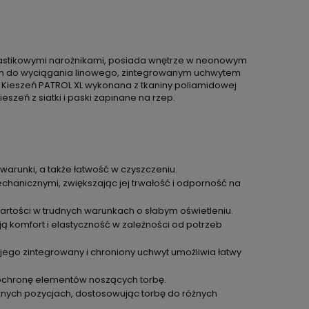
plastikowymi narożnikami, posiada wnętrze w neonowym
mem do wyciągania linowego, zintegrowanym uchwytem
Kieszeń PATROL XL wykonana z tkaniny poliamidowej
zeń z siatki i paski zapinane na rzep.
warunki, a także łatwość w czyszczeniu.
anicznymi, zwiększając jej trwałość i odporność na
awartości w trudnych warunkach o słabym oświetleniu.
ą komfort i elastyczność w zależności od potrzeb
jego zintegrowany i chroniony uchwyt umożliwia łatwy
 ochronę elementów noszących torbę.
żnych pozycjach, dostosowując torbę do różnych