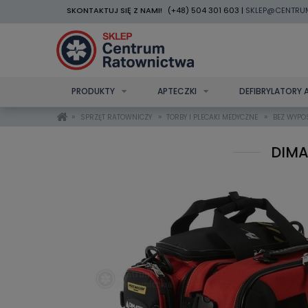
SKONTAKTUJ SIĘ Z NAMI!
(+48) 504 301 603 |
SKLEP@CENTRU
PRODUKTY
APTECZKI
DEFIBRYLATORY 
»
»
»
SPRZĘT RATOWNICZY
TORBY I PLECAKI MEDYCZNE
BEZ WYPO
DIMA