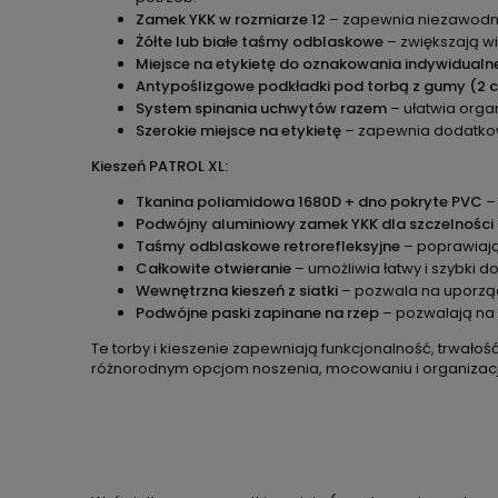
Zamek YKK w rozmiarze 12
– zapewnia niezawodnoś
Żółte lub białe taśmy odblaskowe
– zwiększają w
Miejsce na etykietę do oznakowania indywidual
Antypoślizgowe podkładki pod torbą z gumy (2 c
System spinania uchwytów razem
– ułatwia orga
Szerokie miejsce na etykietę
– zapewnia dodatkowe 
Kieszeń PATROL XL:
Tkanina poliamidowa 1680D + dno pokryte PVC
–
Podwójny aluminiowy zamek YKK dla szczelności
Taśmy odblaskowe retrorefleksyjne
– poprawiają
Całkowite otwieranie
– umożliwia łatwy i szybki d
Wewnętrzna kieszeń z siatki
– pozwala na uporząd
Podwójne paski zapinane na rzep
– pozwalają na 
Te torby i kieszenie zapewniają funkcjonalność, trwało
różnorodnym opcjom noszenia, mocowaniu i organizacji