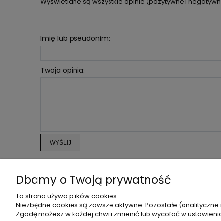
Wyświetlane są wszystkie opinie (pozytywne i negatywne)
Imię lub pseudonim:
Twoja opinia:
WYŚLIJ
Dbamy o Twoją prywatność
POMOC
MOJE KONTO
Ta strona używa plików cookies.
Niezbędne cookies są zawsze aktywne. Pozostałe (analityczne 
ZWROTY I REKLAMACJE
TWOJE ZAMÓWIENIA
Zgodę możesz w każdej chwili zmienić lub wycofać w ustawieni
REGULAMIN
USTAWIENIA KONTA