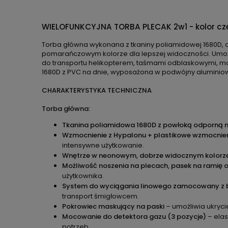
WIELOFUNKCYJNA TORBA PLECAK 2w1 - kolor c
Torba główna wykonana z tkaniny poliamidowej 1680D, 
pomarańczowym kolorze dla lepszej widoczności. Umoż
do transportu helikopterem, taśmami odblaskowymi, m
1680D z PVC na dnie, wyposażona w podwójny aluminiowy
CHARAKTERYSTYKA TECHNICZNA
Torba główna:
Tkanina poliamidowa 1680D z powłoką odporną
Wzmocnienie z Hypalonu + plastikowe wzmocnie
intensywne użytkowanie.
Wnętrze w neonowym, dobrze widocznym kolo
Możliwość noszenia na plecach, pasek na ramię 
użytkownika.
System do wyciągania linowego zamocowany z 
transport śmigłowcem.
Pokrowiec maskujący na paski
– umożliwia ukryc
Mocowanie do detektora gazu (3 pozycje)
– elas
potrzeb.