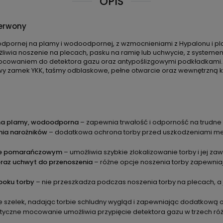
OPIS
zerwony
odpornej na plamy i wodoodpornej, z wzmocnieniami z Hypalonu i 
liwia noszenie na plecach, pasku na ramię lub uchwycie, z syste
ocowaniem do detektora gazu oraz antypoślizgowymi podkładkami. 
 zamek YKK, taśmy odblaskowe, pełne otwarcie oraz wewnętrzną kies
 na plamy, wodoodporna
– zapewnia trwałość i odporność na trudne 
nia narożników
– dodatkowa ochrona torby przed uszkodzeniami mech
rze pomarańczowym
– umożliwia szybkie zlokalizowanie torby i jej z
oraz uchwyt do przenoszenia
– różne opcje noszenia torby zapewniaj
boku torby
– nie przeszkadza podczas noszenia torby na plecach, a 
ie szelek, nadając torbie schludny wygląd i zapewniając dodatkową
tyczne mocowanie umożliwia przypięcie detektora gazu w trzech ró