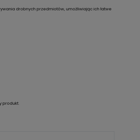
wania drobnych przedmiotów, umożliwiając ich łatwe
RA EWENTUALNYCH
OŚCI
y produkt.