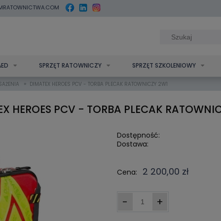
MRATOWNICTWA.COM
AED
SPRZĘT RATOWNICZY
SPRZĘT SZKOLENIOWY
»
SAŻENIA
DIMATEX HEROES PCV - TORBA PLECAK RATOWNICZY 2W1
EX HEROES PCV - TORBA PLECAK RATOWNIC
Dostępność:
Dostawa:
Cena nie zawi
2 200,00 zł
Cena:
kosztów płatn
-
+