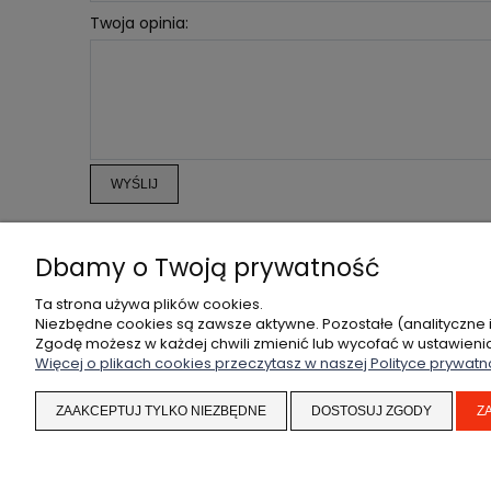
Twoja opinia:
WYŚLIJ
Dbamy o Twoją prywatność
POMOC
MOJE KONTO
Ta strona używa plików cookies.
Niezbędne cookies są zawsze aktywne. Pozostałe (analityczne 
ZWROTY I REKLAMACJE
TWOJE ZAMÓWIENIA
Zgodę możesz w każdej chwili zmienić lub wycofać w ustawieni
REGULAMIN
USTAWIENIA KONTA
Więcej o plikach cookies przeczytasz w naszej Polityce prywatn
PRZECHOWALNIA
ZAAKCEPTUJ TYLKO NIEZBĘDNE
DOSTOSUJ ZGODY
Z