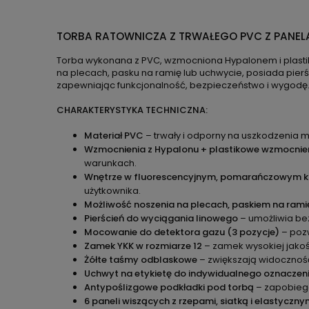
TORBA RATOWNICZA Z TRWAŁEGO PVC Z PANELA
Torba wykonana z PVC, wzmocniona Hypalonem i plasti
na plecach, pasku na ramię lub uchwycie, posiada pie
zapewniając funkcjonalność, bezpieczeństwo i wygodę
CHARAKTERYSTYKA TECHNICZNA:
Materiał PVC
– trwały i odporny na uszkodzenia 
Wzmocnienia z Hypalonu + plastikowe wzmocnie
warunkach.
Wnętrze w fluorescencyjnym, pomarańczowym ko
użytkownika.
Możliwość noszenia na plecach, paskiem na ram
Pierścień do wyciągania linowego
– umożliwia bez
Mocowanie do detektora gazu (3 pozycje)
– pozw
Zamek YKK w rozmiarze 12
– zamek wysokiej jakośc
Żółte taśmy odblaskowe
– zwiększają widoczność
Uchwyt na etykietę do indywidualnego oznaczen
Antypoślizgowe podkładki pod torbą
– zapobiega
6 paneli wiszących z rzepami, siatką i elastyczn