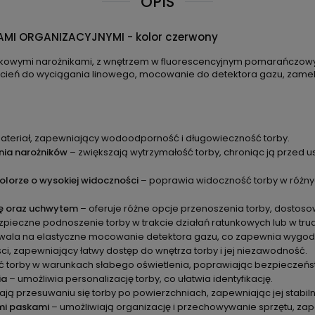
OPIS
MI ORGANIZACYJNYMI - kolor czerwony
kowymi narożnikami, z wnętrzem w fluorescencyjnym pomarańczowym
rścień do wyciągania linowego, mocowanie do detektora gazu, zame
.
materiał, zapewniający wodoodporność i długowieczność torby.
nia narożników
– zwiększają wytrzymałość torby, chroniąc ją przed 
lorze o wysokiej widoczności
– poprawia widoczność torby w różn
ię oraz uchwytem
– oferuje różne opcje przenoszenia torby, dostosow
pieczne podnoszenie torby w trakcie działań ratunkowych lub w tru
ala na elastyczne mocowanie detektora gazu, co zapewnia wygodn
i, zapewniający łatwy dostęp do wnętrza torby i jej niezawodność.
 torby w warunkach słabego oświetlenia, poprawiając bezpieczeńs
ia
– umożliwia personalizację torby, co ułatwia identyfikację.
ją przesuwaniu się torby po powierzchniach, zapewniając jej stabil
ymi paskami
– umożliwiają organizację i przechowywanie sprzętu, z