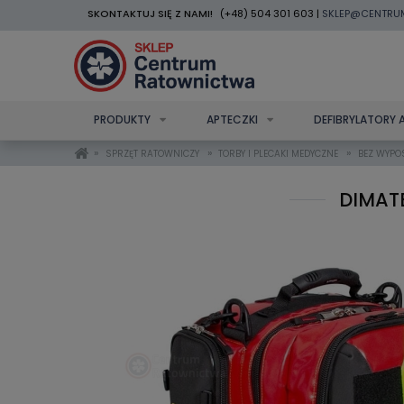
SKONTAKTUJ SIĘ Z NAMI!
(+48) 504 301 603 |
SKLEP@CENTRU
PRODUKTY
APTECZKI
DEFIBRYLATORY 
»
»
»
SPRZĘT RATOWNICZY
TORBY I PLECAKI MEDYCZNE
BEZ WYPO
DIMAT