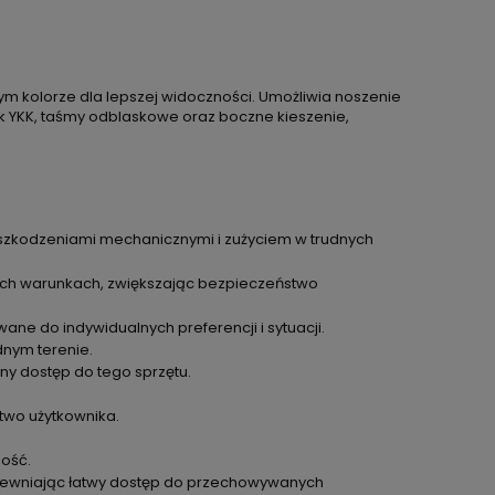
 kolorze dla lepszej widoczności. Umożliwia noszenie
k YKK, taśmy odblaskowe oraz boczne kieszenie,
uszkodzeniami mechanicznymi i zużyciem w trudnych
ych warunkach, zwiększając bezpieczeństwo
ane do indywidualnych preferencji i sytuacji.
dnym terenie.
y dostęp do tego sprzętu.
two użytkownika.
ność.
apewniając łatwy dostęp do przechowywanych