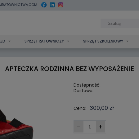
MRATOWNICTWA.COM
AED
SPRZĘT RATOWNICZY
SPRZĘT SZKOLENIOWY
APTECZKA RODZINNA BEZ WYPOSAŻENIE
Dostępność:
Dostawa:
Cena nie zawi
300,00 zł
Cena:
kosztów płatn
-
+