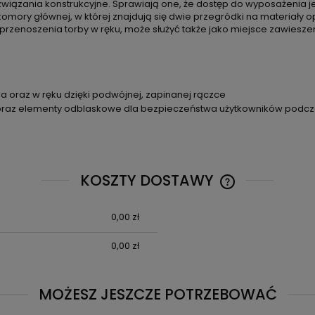
iązania konstrukcyjne. Sprawiają one, że dostęp do wyposażenia jes
 komory głównej, w której znajdują się dwie przegródki na materiały
zenoszenia torby w ręku, może służyć także jako miejsce zawieszeni
 oraz w ręku dzięki podwójnej, zapinanej rączce
 oraz elementy odblaskowe dla bezpieczeństwa użytkowników podc
KOSZTY DOSTAWY
0,00 zł
CENA NIE ZAWIE
KOSZTÓW PŁATN
0,00 zł
MOŻESZ JESZCZE POTRZEBOWAĆ