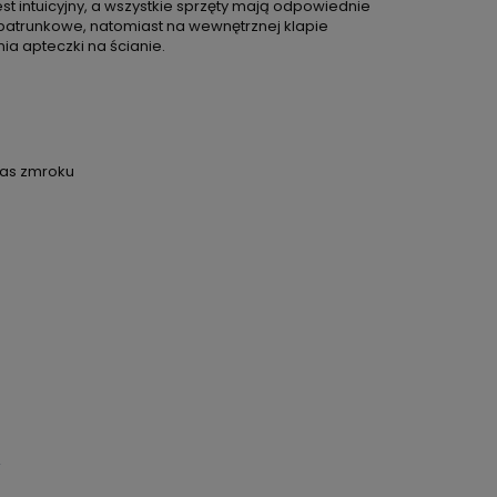
t intuicyjny, a wszystkie sprzęty mają odpowiednie
 opatrunkowe, natomiast na wewnętrznej klapie
a apteczki na ścianie.
zas zmroku
RA EWENTUALNYCH
OŚCI