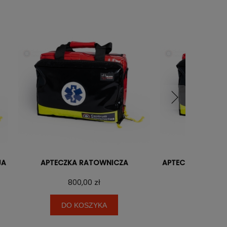
JA
APTECZKA RATOWNICZA
APTECZKA RATOW
PODST
800,00 zł
1 000
DO KOSZYKA
DO KO