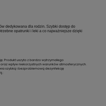
ów dedykowana dla rodzin. Szybki dostęp do
zebne opatrunki i leki a co najważniejsze dzięki
ję. Produkt uszyto z bardzo wytrzymałego
ie oraz wpływ niekorzystnych warunków atmosferycznych.
iwia szybką i bezproblemową dezynfekcję
j.: