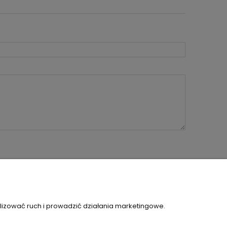
O NAS
lizować ruch i prowadzić działania marketingowe.
KONTAKT I DANE FIRMY
OŚCI
O FIRMIE