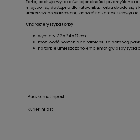
Torbę cechuje wysoka funkcjonalność i przemyślane rozw
miejsce i są dostępne dla ratownika. Torba składa się z
umieszczono siatkowaną kieszeń na zamek. Uchwyt do pr
Charakterystyka torby
wymiary: 32 x 24 x 17 cm
możliwość noszenia na ramieniu za pomocą paska
na torbie umieszczono emblemat gwiazdy życia
Paczkomat Inpost
Kurier InPost