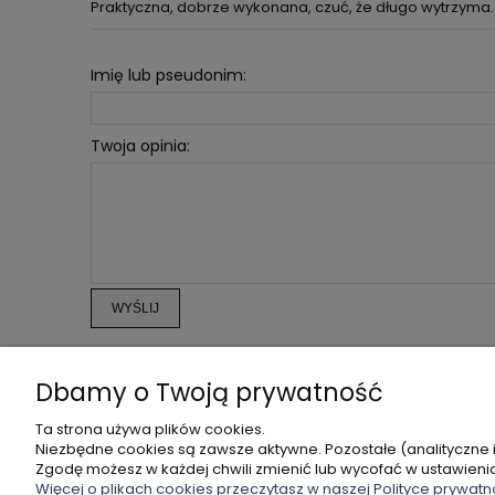
Praktyczna, dobrze wykonana, czuć, że długo wytrzyma
Imię lub pseudonim:
Twoja opinia:
WYŚLIJ
Dbamy o Twoją prywatność
POMOC
MOJE KONTO
Ta strona używa plików cookies.
Niezbędne cookies są zawsze aktywne. Pozostałe (analityczne 
ZWROTY I REKLAMACJE
TWOJE ZAMÓWIENIA
Zgodę możesz w każdej chwili zmienić lub wycofać w ustawieni
REGULAMIN
USTAWIENIA KONTA
Więcej o plikach cookies przeczytasz w naszej Polityce prywatn