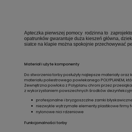
Apteczka pierwszej pomocy rodzinna to zaprojekt
opatrunków gwarantuje duża kieszeń główna, dzieki 
siatce na klapie można spokojnie przechowywać p
Materiał i użyte komponenty
Do stworzenia torby posłużyły najlepsze materiały oraz
materiału poliestrowego powlekanego POLYPLANEM, który
Zewnętrzna powłoka z Polyplanu chroni przez przesią
z wykorzystaniem powszechnych środków dezynfekcyjnyc
profesjonalne i bryzgoszczlne zamki błyskawiczne
niezwykle wytrzymałe elementy plastikowe firmy 
nylonowe nici rdzeniowe
Funkcjonalności torby