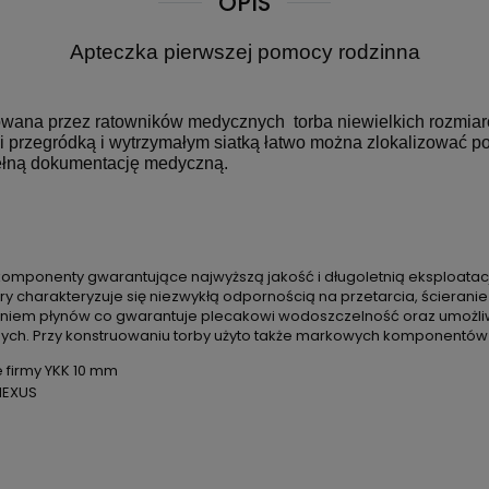
OPIS
Apteczka pierwszej pomocy rodzinna
owana przez ratowników medycznych torba niewielkich rozmiar
przegródką i wytrzymałym siatką łatwo można zlokalizować potr
ełną dokumentację medyczną.
 komponenty gwarantujące najwyższą jakość i długoletnią eksploatac
 charakteryzuje się niezwykłą odpornością na przetarcia, ścieran
kaniem płynów co gwarantuje plecakowi wodoszczelność oraz umożl
h. Przy konstruowaniu torby użyto także markowych komponentów t
 firmy YKK 10 mm
NEXUS