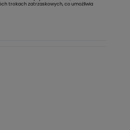
wóch trokach zatrzaskowych, co umożliwia
RA EWENTUALNYCH
OŚCI