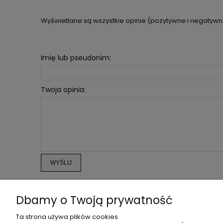
Wyświetlane są wszystkie opinie (pozytywne i negatywne)
Imię lub pseudonim:
Twoja opinia:
WYŚLIJ
Dbamy o Twoją prywatność
POMOC
MOJE KONTO
Ta strona używa plików cookies.