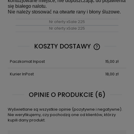
kontuzjowane miejsce, nie dopuszczając do pojawienia
się białego nalotu.
Nie należy stosować na otwarte rany i błony śluzowe.
Nr oferty xSale 225
Nr oferty xSale 225
KOSZTY DOSTAWY
CENA NIE ZAWIE
KOSZTÓW PŁATN
Paczkomat Inpost
15,00 zł
Kurier InPost
18,00 zł
OPINIE O PRODUKCIE (6)
Wyświetlane są wszystkie opinie (pozytywne i negatywne).
Nie weryfikujemy, czy pochodzą one od klientów, którzy
kupili dany produkt.