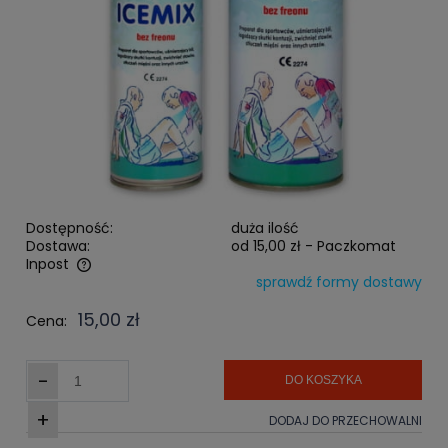
Dostępność:
duża ilość
Dostawa:
od 15,00 zł
- Paczkomat
Inpost
sprawdź formy dostawy
Cena nie zawiera ewentualnych kosztów płatności
15,00 zł
Cena:
-
DO KOSZYKA
+
DODAJ DO PRZECHOWALNI