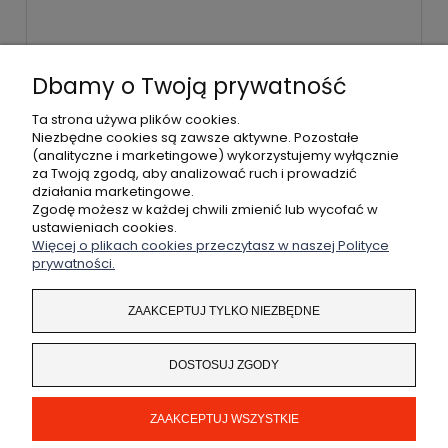
WYŚLIJ
Dbamy o Twoją prywatność
Ta strona używa plików cookies.
Niezbędne cookies są zawsze aktywne. Pozostałe
(analityczne i marketingowe) wykorzystujemy wyłącznie
POMOC
za Twoją zgodą, aby analizować ruch i prowadzić
działania marketingowe.
MOJE KONTO
Zgodę możesz w każdej chwili zmienić lub wycofać w
ustawieniach cookies.
Więcej o plikach cookies przeczytasz w naszej Polityce
PŁATNOŚCI I DOSTAWA
prywatności.
INFORMACJE
ZAAKCEPTUJ TYLKO NIEZBĘDNE
O NAS
DOSTOSUJ ZGODY
ZAAKCEPTUJ WSZYSTKIE
Coded by
legendary.pl