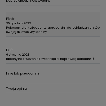
Dobrze chłodzi i jest wydajny!
Piotr
25 grudnia 2022
Polecam dla każdego, w gorące dni do schładzania stóp
swojej dziewczyny idealny.
D. P.
9 stycznia 2023
Idealny na stłuczenia i zwichnięcia, naprawdę polecam ;)
Imię lub pseudonim:
Twoja opinia: