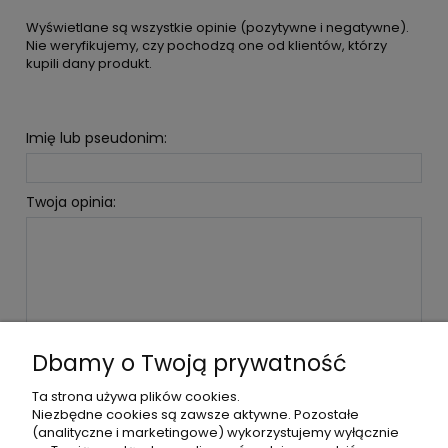
Wyświetlane są wszystkie opinie (pozytywne i negatywne).
Nie weryfikujemy, czy pochodzą one od klientów, którzy
kupili dany produkt.
Imię lub pseudonim:
Twoja opinia:
WYŚLIJ
Dbamy o Twoją prywatność
Ta strona używa plików cookies.
Niezbędne cookies są zawsze aktywne. Pozostałe
(analityczne i marketingowe) wykorzystujemy wyłącznie
POMOC