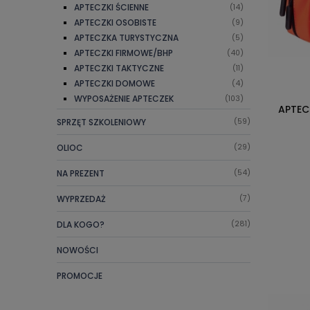
APTECZKI ŚCIENNE
(14)
APTECZKI OSOBISTE
(9)
APTECZKA TURYSTYCZNA
(5)
APTECZKI FIRMOWE/BHP
(40)
APTECZKI TAKTYCZNE
(11)
APTECZKI DOMOWE
(4)
WYPOSAŻENIE APTECZEK
(103)
APTEC
SPRZĘT SZKOLENIOWY
(59)
OLIOC
(29)
NA PREZENT
(54)
WYPRZEDAŻ
(7)
DLA KOGO?
(281)
NOWOŚCI
PROMOCJE