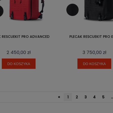
K RESCUEKIT PRO ADVANCED
PLECAK RESCUEKIT PRO E
2 450,00 zł
3 750,00 zł
DO KOSZYKA
DO KOSZYKA
«
1
2
3
4
5
..