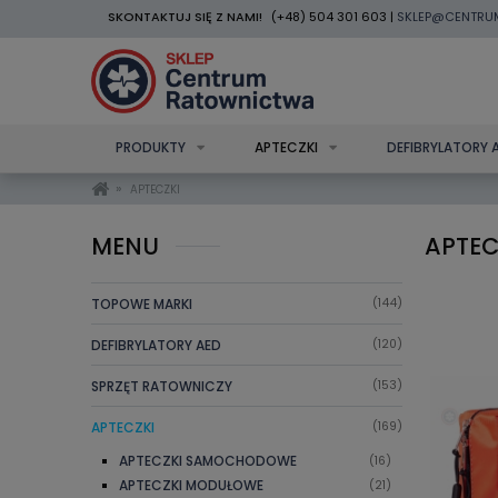
SKONTAKTUJ SIĘ Z NAMI!
(+48) 504 301 603 |
SKLEP@CENTRU
PRODUKTY
APTECZKI
DEFIBRYLATORY 
»
APTECZKI
MENU
APTEC
TOPOWE MARKI
(144)
DEFIBRYLATORY AED
(120)
SPRZĘT RATOWNICZY
(153)
APTECZKI
(169)
APTECZKI SAMOCHODOWE
(16)
APTECZKI MODUŁOWE
(21)