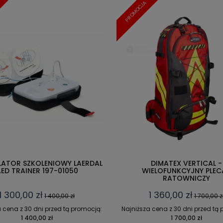
PROMOCJA
LATOR SZKOLENIOWY LAERDAL
DIMATEX VERTICAL -
ED TRAINER 197-01050
WIELOFUNKCYJNY PLEC
RATOWNICZY
1 300,00 zł
1 360,00 zł
1 400,00 zł
1 700,00 z
 cena z 30 dni przed tą promocją:
Najniższa cena z 30 dni przed tą
1 400,00 zł
1 700,00 zł