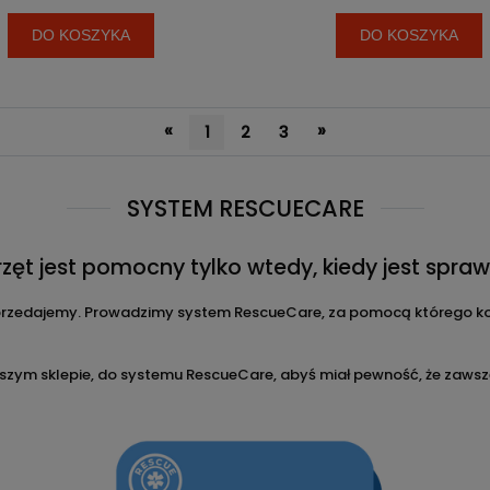
DO KOSZYKA
DO KOSZYKA
«
»
1
2
3
SYSTEM RESCUECARE
rzęt jest pomocny tylko wtedy, kiedy jest spraw
rzedajemy. Prowadzimy system RescueCare, za pomocą którego kon
szym sklepie, do systemu RescueCare, abyś miał pewność, że zawsze