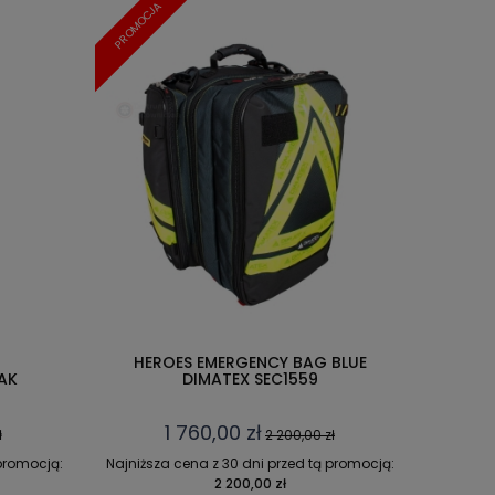
PROMOCJA
HEROES EMERGENCY BAG BLUE
AK
DIMATEX SEC1559
1 760,00 zł
ł
2 200,00 zł
 promocją:
Najniższa cena z 30 dni przed tą promocją:
2 200,00 zł