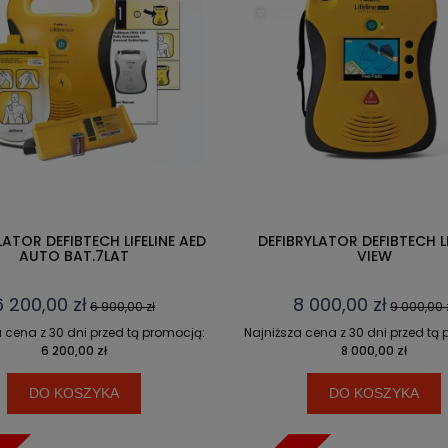
LATOR DEFIBTECH LIFELINE AED
DEFIBRYLATOR DEFIBTECH LI
AUTO BAT.7LAT
VIEW
6 200,00 zł
8 000,00 zł
6 900,00 zł
9 000,00 
 cena z 30 dni przed tą promocją:
Najniższa cena z 30 dni przed tą
6 200,00 zł
8 000,00 zł
DO KOSZYKA
DO KOSZYKA