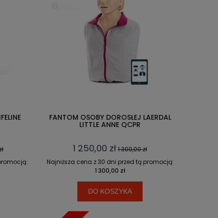
FELINE
FANTOM OSOBY DOROSŁEJ LAERDAL
LITTLE ANNE QCPR
1 250,00 zł
zł
1 300,00 zł
 promocją:
Najniższa cena z 30 dni przed tą promocją:
1 300,00 zł
DO KOSZYKA